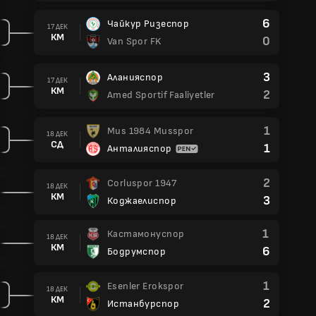
6
Чайкур Ризеспор
17 ДЕК
КМ
0
Van Spor FK
3
Аланияспор
17 ДЕК
КМ
2
Amed Sportif Faaliyetler
1
Mus 1984 Musspor
18 ДЕК
СД
1
Анталияспор
2
Corluspor 1947
18 ДЕК
КМ
3
Коджаелиспор
1
Кастамонуспор
18 ДЕК
КМ
6
Бодрумспор
1
Esenler Erokspor
18 ДЕК
КМ
2
Истанбурспор