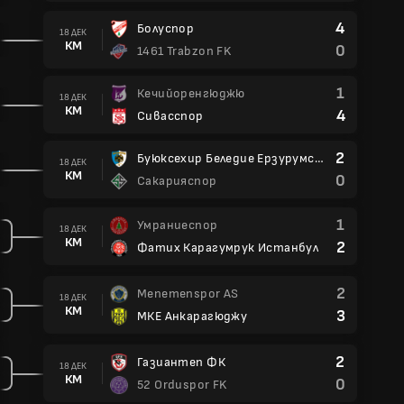
4
Болуспор
18 ДЕК
КМ
0
1461 Trabzon FK
1
Кечийоренгюджю
18 ДЕК
КМ
4
Сивасспор
2
Буюксехир Беледие Ерзурумспор
18 ДЕК
КМ
0
Сакарияспор
1
Умраниеспор
18 ДЕК
КМ
2
Фатих Карагумрук Истанбул
2
Menemenspor AS
18 ДЕК
КМ
3
МКЕ Анкарагюджу
2
Газиантеп ФК
18 ДЕК
КМ
0
52 Orduspor FK