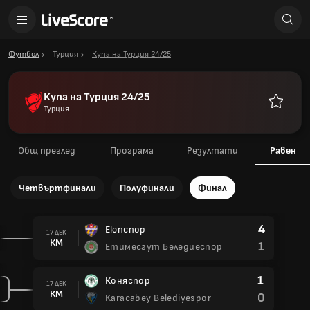
Футбол
Турция
Купа на Турция 24/25
Купа на Турция 24/25
Турция
Любими
Общ преглед
Програма
Резултати
Равен
Четвъртфинали
Полуфинали
Финал
4
Еюпспор
17 ДЕК
КМ
1
Етимесгут Беледиеспор
1
Коняспор
17 ДЕК
КМ
0
Karacabey Belediyespor