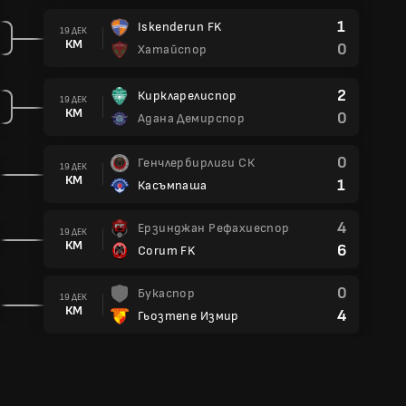
1
Iskenderun FK
19 ДЕК
КМ
0
Хатайспор
2
Киркларелиспор
19 ДЕК
КМ
0
Адана Демирспор
0
Генчлербирлиги СК
19 ДЕК
КМ
1
Касъмпаша
4
Ерзинджан Рефахиеспор
19 ДЕК
КМ
6
Corum FK
0
Букаспор
19 ДЕК
КМ
4
Гьозтепе Измир