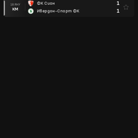
1
ФК Сион
18 ЯНУ
КМ
1
Ивердон-Спорт ФК