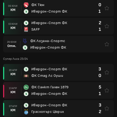
0
ФК Тюн
06 ЮЛИ
КМ
1
Ивердон-Спорт ФК
2
Ивердон-Спорт ФК
03 ЮЛИ
КМ
1
SAFP
ФК Лозана-Спортс
29 ЮНИ
Отм.
Ивердон-Спорт ФК
Супер Лига 23/24
3
Ивердон-Спорт ФК
20 АПР
КМ
0
ФК Стад Лс Оуши
5
ФК Санкт Гален 1879
13 АПР
КМ
1
Ивердон-Спорт ФК
3
Ивердон-Спорт ФК
07 АПР
КМ
2
Грасхопърс Цюрих