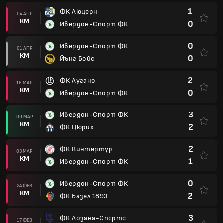
1
ФК Люцерн
04 АПР
КМ
0
Ивердон-Спорт ФК
0
Ивердон-Спорт ФК
01 АПР
КМ
0
Йънг Бойс
2
ФК Лугано
16 МАР
КМ
0
Ивердон-Спорт ФК
3
Ивердон-Спорт ФК
09 МАР
КМ
2
ФК Цюрих
2
ФК Винтертур
03 МАР
КМ
1
Ивердон-Спорт ФК
0
Ивердон-Спорт ФК
24 ФЕВ
КМ
2
ФК Базел 1893
3
ФК Лозана-Спортс
17 ФЕВ