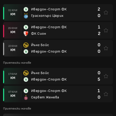
2
Ивердон-Спорт ФК
01 ЮЛИ
КМ
0
Грасхопърс Цюрих
1
Ивердон-Спорт ФК
29 ЮНИ
КМ
2
ФК Сион
0
Йънг Бойс
22 ЮНИ
КМ
0
Ивердон-Спорт ФК
Приятелски мачове
0
Йънг Бойс
17 ЮЛИ
КМ
5
Ивердон-Спорт ФК
1
Ивердон-Спорт ФК
07 ЮЛИ
КМ
0
Сервет Женева
Приятелски мачове