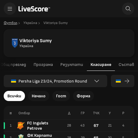
Футбол
Украйна
Viktoriya Sumy
Viktoriya Sumy
Украйна
Общ преглед
Програма
Резултати
Класиране
Състав
Persha Liga 23/24, Promotion Round
Всички
Начало
Гост
Форма
#
Отбор
Д
ГР
TЧК
У
Р
З
FC Ingulets
67
1
28
43
21
4
3
Petrove
ФК Карпати
65
2
28
29
20
5
3