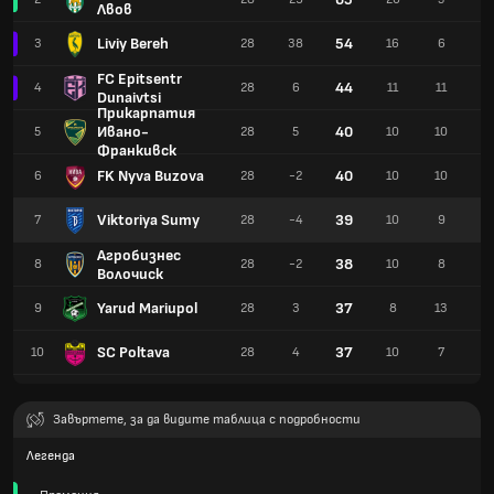
Лвов
Liviy Bereh
54
3
28
38
16
6
6
FC Epitsentr
44
4
28
6
11
11
6
Dunaivtsi
Прикарпатия
Ивано-
40
5
28
5
10
10
8
Франкивск
FK Nyva Buzova
40
6
28
-2
10
10
8
Viktoriya Sumy
39
7
28
-4
10
9
9
Агробизнес
38
8
28
-2
10
8
1
Волочиск
Yarud Mariupol
37
9
28
3
8
13
7
SC Poltava
37
10
28
4
10
7
1
Завъртете, за да видите таблица с подробности
Легенда