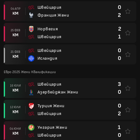
0
Швейцария
04 АПР
КМ
2
Франция Жени
2
Норвегия
25 ФЕВ
КМ
1
Швейцария
0
Швейцария
21 ФЕВ
КМ
0
Исландия
Евро 2025 Жени Квалификации
3
Швейцария
16 ЮЛИ
КМ
0
Азербейджан Жени
0
Турция Жени
12 ЮЛИ
КМ
2
Швейцария
1
Унгария Жени
04 ЮНИ
КМ
0
Швейцария