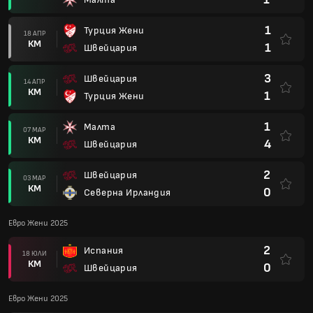
1
Турция Жени
18 АПР
КМ
1
Швейцария
3
Швейцария
14 АПР
КМ
1
Турция Жени
1
Малта
07 МАР
КМ
4
Швейцария
2
Швейцария
03 МАР
КМ
0
Северна Ирландия
Евро Жени 2025
2
Испания
18 ЮЛИ
КМ
0
Швейцария
Евро Жени 2025