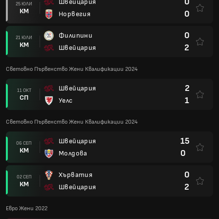
0
Швейцария
25 ЮЛИ
КМ
0
Норвегия
0
Филипини
21 ЮЛИ
КМ
2
Швейцария
Световно Първенство Жени Квалификации 2024
2
Швейцария
11 ОКТ
СП
1
Уелс
Световно Първенство Жени Квалификации 2024
15
Швейцария
06 СЕП
КМ
0
Молдова
0
Хърватия
02 СЕП
КМ
2
Швейцария
Евро Жени 2022