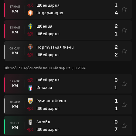
1
Швейцария
17 ЮЛИ
КМ
4
Нидерландия
2
Швеция
13 ЮЛИ
КМ
1
Швейцария
2
Португалия Жени
09 ЮЛИ
КМ
2
Швейцария
Световно Първенство Жени Квалификации 2024
0
Швейцария
12 АПР
КМ
1
Италия
1
Румъния Жени
08 АПР
КМ
1
Швейцария
0
Литва
30 НОЕ
КМ
7
Швейцария