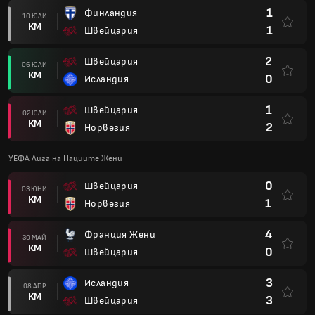
1
Финландия
10 ЮЛИ
КМ
1
Швейцария
2
Швейцария
06 ЮЛИ
КМ
0
Исландия
1
Швейцария
02 ЮЛИ
КМ
2
Норвегия
УЕФА Лига на Нациите Жени
0
Швейцария
03 ЮНИ
КМ
1
Норвегия
4
Франция Жени
30 МАЙ
КМ
0
Швейцария
3
Исландия
08 АПР
КМ
3
Швейцария