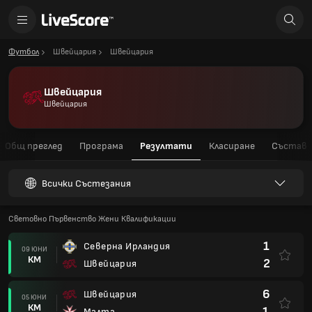
Футбол
Швейцария
Швейцария
Швейцария
Швейцария
Общ преглед
Програма
Резултати
Класиране
Състав
Всички Състезания
Световно Първенство Жени Квалификации
1
Северна Ирландия
09 ЮНИ
КМ
2
Швейцария
6
Швейцария
05 ЮНИ
КМ
1
Малта