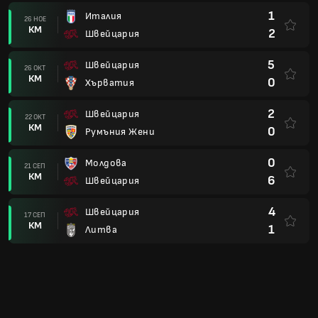
1
Италия
26 НОЕ
КМ
2
Швейцария
5
Швейцария
26 ОКТ
КМ
0
Хърватия
2
Швейцария
22 ОКТ
КМ
0
Румъния Жени
0
Молдова
21 СЕП
КМ
6
Швейцария
4
Швейцария
17 СЕП
КМ
1
Литва