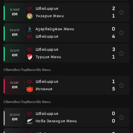
2
Швейцария
31 МАЙ
КМ
1
Унгария Жени
0
Азербейджан Жени
09 АПР
КМ
4
Швейцария
3
Швейцария
05 АПР
КМ
1
Турция Жени
Световно Първенство Жени
1
Швейцария
05 АВГ
КМ
5
Испания
Световно Първенство Жени
0
Швейцария
30 ЮЛИ
КМ
0
Нова Зеландия Жени