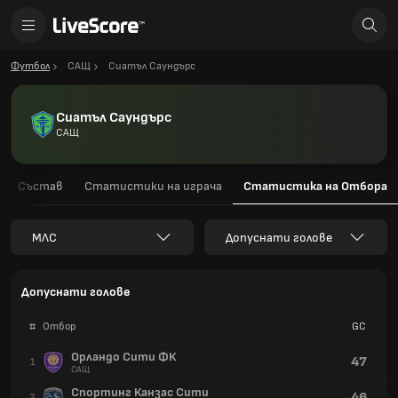
Футбол
САЩ
Сиатъл Саундърс
Сиатъл Саундърс
САЩ
Състав
Статистики на играча
Статистика на Отбора
МЛС
Допуснати голове
Допуснати голове
#
Отбор
GC
Орландо Сити ФК
47
1
САЩ
Спортинг Канзас Сити
46
2