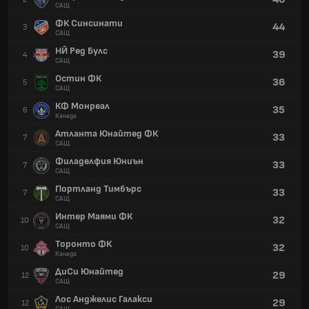
САЩ
ФК Синсинати
44
3
САЩ
НЙ Ред Булс
39
4
САЩ
Остин ФК
36
5
САЩ
КФ Монреал
35
6
Канада
Атланта Юнайтед ФК
33
7
САЩ
Филаделфия Юниън
33
7
САЩ
Портланд Тимбърс
33
7
САЩ
Интер Маями ФК
32
10
САЩ
Торонто ФК
32
10
Канада
ДиСи Юнайтед
29
12
САЩ
Лос Анджелис Галакси
29
12