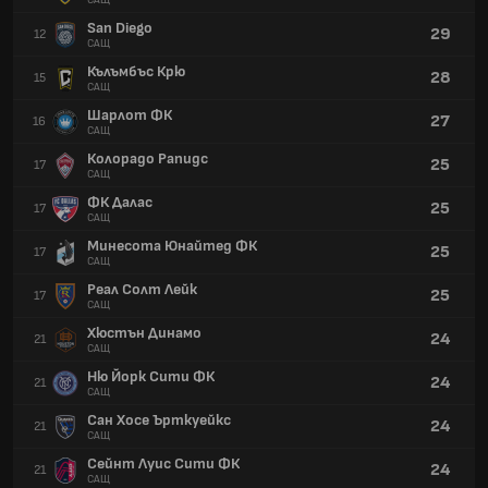
САЩ
San Diego
29
12
САЩ
Кълъмбъс Крю
28
15
САЩ
Шарлот ФК
27
16
САЩ
Колорадо Рапидс
25
17
САЩ
ФК Далас
25
17
САЩ
Минесота Юнайтед ФК
25
17
САЩ
Реал Солт Лейк
25
17
САЩ
Хюстън Динамо
24
21
САЩ
Ню Йорк Сити ФК
24
21
САЩ
Сан Хосе Ърткуейкс
24
21
САЩ
Сейнт Луис Сити ФК
24
21
САЩ