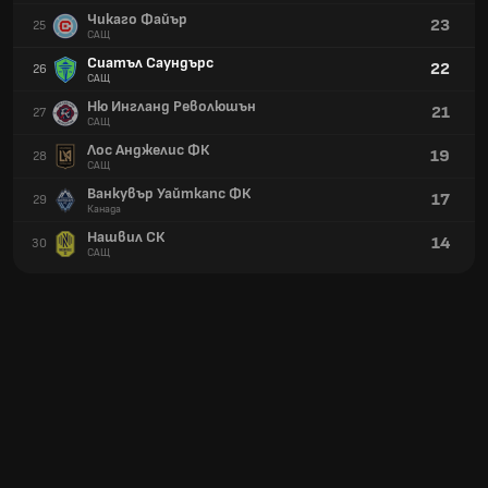
Чикаго Файър
23
25
САЩ
Сиатъл Саундърс
22
26
САЩ
Ню Ингланд Революшън
21
27
САЩ
Лос Анджелис ФК
19
28
САЩ
Ванкувър Уайткапс ФК
17
29
Канада
Нашвил СК
14
30
САЩ