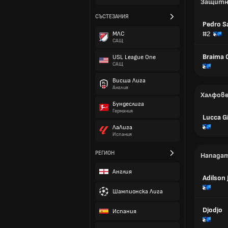
Защитн
СЪСТЕЗАНИЯ
Pedro S
#2
МЛС
САЩ
Braima 
USL League One
САЩ
Висша Лига
Англия
Халфов
Бундеслига
Германия
Lucca Gi
ЛаЛига
Испания
РЕГИОН
Напада
Англия
Adilson 
Шампионска Лига
Djodjo
Испания