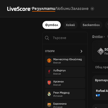
Резултати
Любими
Залагане
Футбол
Хокей
Баскетбол
Футбол
S
ОТБОРИ
По
Манчестър Юнайтед
Англия
Общ пре
Ливърпул
Англия
Вратар
Арсенал
Англия
Rafael 
Реал Мадрид
Испания
Барселона
Испания