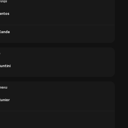
ици
antos
Cande
е
untini
тели
Junior