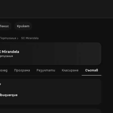
Тенис
Крикет
Португалия
SC Mirandela
C Mirandela
ртугалия
глед
Програма
Резултати
Класиране
Състав
и
Albuquerque