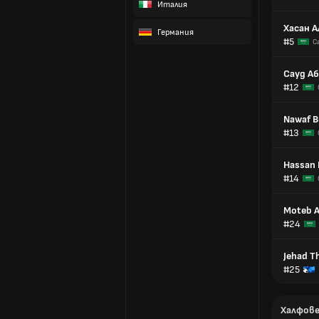
Италия
Хасан 
Германия
#5
С
Сауд А
#12
Nawaf B
#13
Hassan
#14
Moteb A
#24
Jehad Th
#25
Халфов