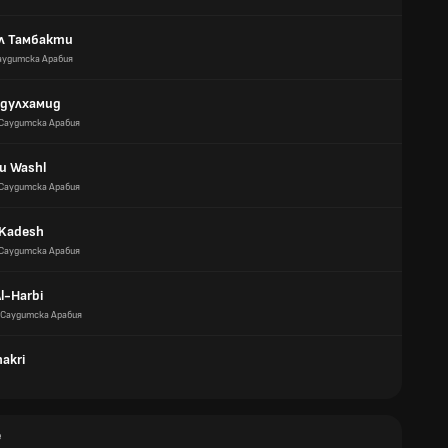
Ал Тамбакти
аудитска Арабия
бдулхамид
Саудитска Арабия
u Washl
Саудитска Арабия
 Kadesh
Саудитска Арабия
l-Harbi
Саудитска Арабия
akri
е