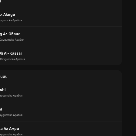
и
л Акиди
аудитска Арабия
д Ал Оваис
Саудитска Арабия
li Al-Kassar
Саудитска Арабия
ици
ashi
аудитска Арабия
mi
аудитска Арабия
а Ал Амри
аудитска Арабия