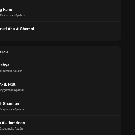
д Кано
Саудитска Арабия
ed Abu Al Shamat
тели
Yahya
аудитска Арабия
Ал-Шехри
Саудитска Арабия
Al-Ghannam
Саудитска Арабия
h Al-Hamddan
Саудитска Арабия