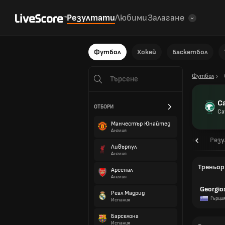
Резултати
Любими
Залагане
Футбол
Хокей
Баскетбол
Футбол
С
ОТБОРИ
Са
Манчестър Юнайтед
Англия
Общ преглед
Програма
Рез
Ливърпул
Англия
Треньор
Арсенал
Англия
Georgio
Реал Мадрид
Гърци
Испания
Барселона
Испания