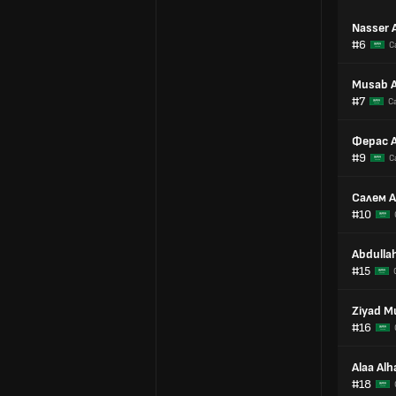
Nasser 
#6
С
Musab A
#7
С
Ферас 
#9
С
Салем А
#10
Abdulla
#15
Ziyad M
#16
Alaa Alha
#18