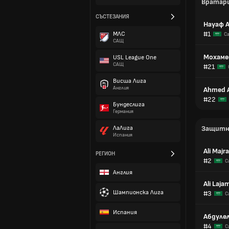
Вратар
СЪСТЕЗАНИЯ
Науаф А
#1
МЛС
С
САЩ
Мохаме
USL League One
САЩ
#21
Висша Лига
Англия
Ahmed A
#22
Бундеслига
Германия
ЛаЛига
Защитн
Испания
Ali Majr
РЕГИОН
#2
С
Англия
Ali Laja
Шампионска Лига
#3
С
Испания
Абдулел
#4
С