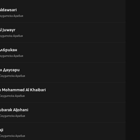
Aldawsari
аудитска Арабия
l Juwayr
аудитска Арабия
Албрикан
аудитска Арабия
л Даусари
Саудитска Арабия
h Mohammed Al Khaibari
Саудитска Арабия
ubarak Aljohani
Саудитска Арабия
ji
Саудитска Арабия