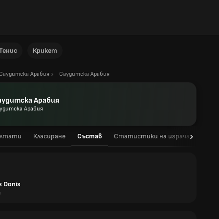
Тенис
Крикет
Саудитска Арабия
Саудитска Арабия
аудитска Арабия
удитска Арабия
ултати
Класиране
Състав
Статистики на играча
Стат
s Donis
я