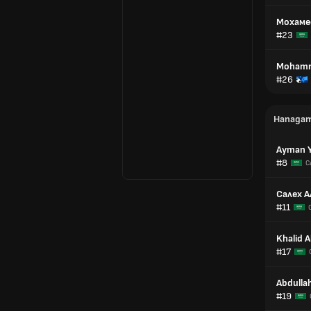
Мохаме
#23
Mohamm
#26
Напада
Ayman 
#8
С
Салех 
#11
Khalid 
#17
Abdulla
#19