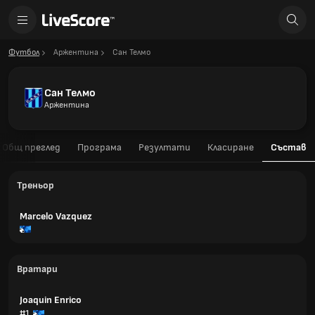
Футбол
Аржентина
Сан Телмо
Сан Телмо
Аржентина
Общ преглед
Програма
Резултати
Класиране
Състав
Треньор
Marcelo Vazquez
Вратари
Joaquin Enrico
#1