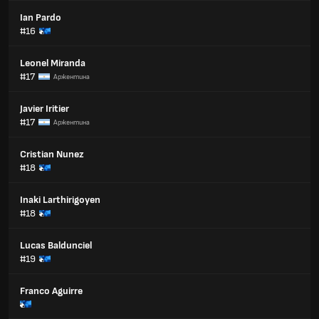
Ian Pardo
#16
Leonel Miranda
#17
Аржентина
Javier Iritier
#17
Аржентина
Cristian Nunez
#18
Inaki Larthirigoyen
#18
Lucas Baldunciel
#19
Franco Aguirre