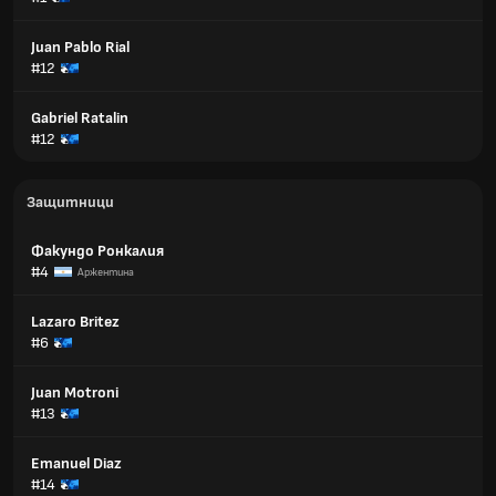
Juan Pablo Rial
#12
Gabriel Ratalin
#12
Защитници
Факундо Ронкалия
#4
Аржентина
Lazaro Britez
#6
Juan Motroni
#13
Emanuel Diaz
#14