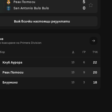
5
Реал Потоси
0
San Antonio Bulo Bulo
Виж всички настоящи резултати
не
класиране на Primera Division
бор
Д
ГР
TЧК
У
Клуб Аурора
22
13
6
5
Реал Потоси
20
13
9
5
Блууминг
18
13
3
4