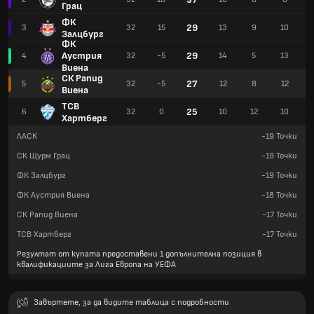
Грац
ФК
29
3
32
15
13
9
10
Залцбург
ФК
Аустрия
29
4
32
-5
14
5
13
Виена
СК Рапид
27
5
32
-5
12
8
12
Виена
ТСВ
25
6
32
0
10
12
10
Хартберг
ЛАСК
-19
Точки
СК Щурм Грац
-19
Точки
ФК Залцбург
-19
Точки
ФК Аустрия Виена
-18
Точки
СК Рапид Виена
-17
Точки
ТСВ Хартберг
-17
Точки
Резултат от купата предоставени 1 допълнителна позиция в
квалификациите за Лига Европа на УЕФА
Завъртете, за да видите таблица с подробности