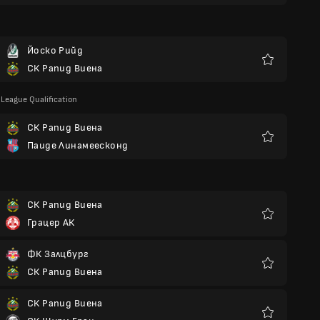
Йоско Рийд
СК Рапид Виена
Любими
League Qualification
СК Рапид Виена
Паиде Линамеесконд
Любими
СК Рапид Виена
Грацер АК
Любими
ФК Залцбург
СК Рапид Виена
Любими
СК Рапид Виена