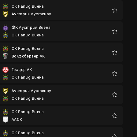
СК Рапид Виена
Аустрия Лустенау
Любими
ФК Аустрия Виена
СК Рапид Виена
Любими
СК Рапид Виена
Волфсбергер АК
Любими
Грацер АК
СК Рапид Виена
Любими
Аустрия Лустенау
СК Рапид Виена
Любими
СК Рапид Виена
ЛАСК
Любими
СК Рапид Виена