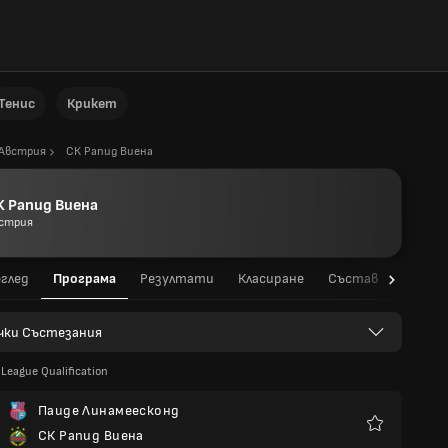
Тенис
Крикет
Австрия
СК Рапид Виена
К Рапид Виена
стрия
глед
Програма
Резултати
Класиране
Състав
Стати
чки Състезания
League Qualification
Паиде Линамеесконд
СК Рапид Виена
Любими