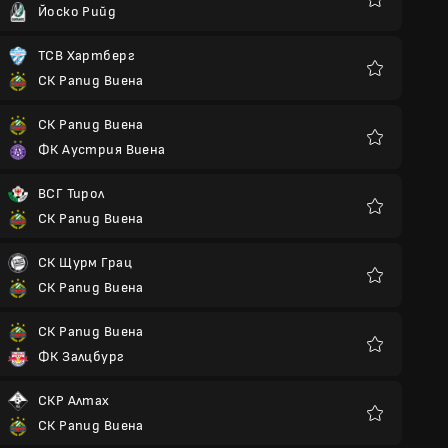
Йоско Рийд
Любими
ТСВ Хартберг
СК Рапид Виена
Любими
СК Рапид Виена
ФК Аустрия Виена
Любими
ВСГ Тирол
СК Рапид Виена
Любими
СК Щурм Грац
СК Рапид Виена
Любими
СК Рапид Виена
ФК Залцбург
Любими
СКР Алтах
СК Рапид Виена
Любими