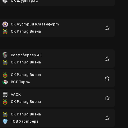
СК Щурм Грац
Любими
СК Аустрия Клагенфурт
СК Рапид Виена
Любими
Волфсбергер АК
СК Рапид Виена
Любими
СК Рапид Виена
ВСГ Тирол
Любими
ЛАСК
СК Рапид Виена
Любими
СК Рапид Виена
ТСВ Хартберг
Любими