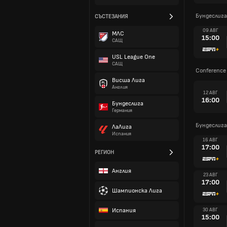
Бундеслига
СЪСТЕЗАНИЯ
09 АВГ
МЛС
15:00
САЩ
USL League One
САЩ
Conference 
Висша Лига
Англия
12 АВГ
16:00
Бундеслига
Германия
Бундеслига
ЛаЛига
Испания
16 АВГ
17:00
РЕГИОН
Англия
23 АВГ
17:00
Шампионска Лига
Испания
30 АВГ
15:00