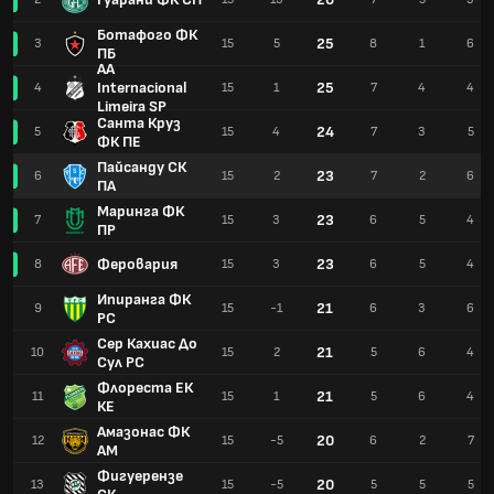
Ботафого ФК
25
3
15
5
8
1
6
ПБ
AA
Internacional
25
4
15
1
7
4
4
Limeira SP
Санта Круз
24
5
15
4
7
3
5
ФК ПЕ
Пайсанду СК
23
6
15
2
7
2
6
ПА
Маринга ФК
23
7
15
3
6
5
4
ПР
Феровария
23
8
15
3
6
5
4
Ипиранга ФК
21
9
15
-1
6
3
6
РС
Сер Кахиас До
21
10
15
2
5
6
4
Сул РС
Флореста ЕК
21
11
15
1
5
6
4
КЕ
Амазонас ФК
20
12
15
-5
6
2
7
АМ
Фигуерензе
20
13
15
-5
5
5
5