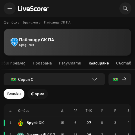
Футбол
Бразилия
Пайсанду СК ПА
Пайсанду СК ПА
Бразилия
Общ преглед
Програма
Резултати
Класиране
Състав
Серия C
Всички
Форма
#
Отбор
Д
ГР
TЧК
У
Р
З
Бруск СК
27
1
15
6
8
3
4
Гуарани ФК СП
26
2
15
13
7
5
3