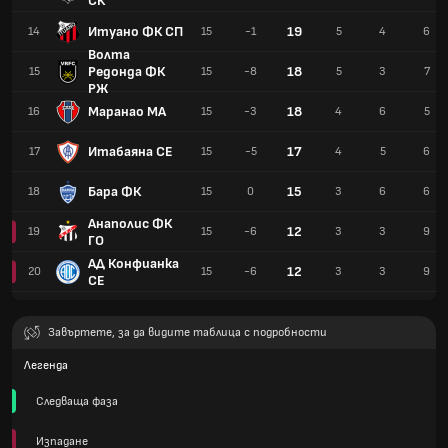
СК
Итуано ФК СП
19
14
15
-1
5
4
6
Волта
Редонда ФК
18
15
15
-8
5
3
7
РЖ
Маранао МА
18
16
15
-3
4
6
5
Итабаяна СЕ
17
17
15
-5
4
5
6
Бара ФК
15
18
15
0
3
6
6
Анаполис ФК
12
19
15
-6
3
3
9
ГО
АД Конфианка
12
20
15
-6
3
3
9
СЕ
Завъртете, за да видите таблица с подробности
Легенда
Следваща фаза
Изпадане