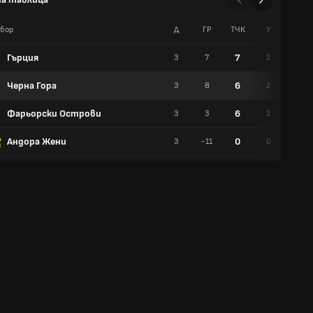
бор
Д
ГР
TЧК
У
Р
Гърция
7
3
7
2
1
Черна Гора
6
3
8
2
0
Фарьорски Острови
6
3
3
2
0
Андора Жени
0
3
-11
0
0