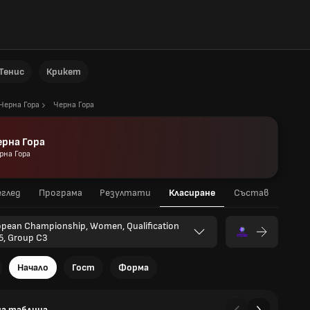
Тенис
Крикет
Черна Гора
Черна Гора
ерна Гора
рна Гора
глед
Програма
Резултати
Класиране
Състав
opean Championship, Women, Qualification
5, Group C3
Начало
Гост
Форма
а таблица