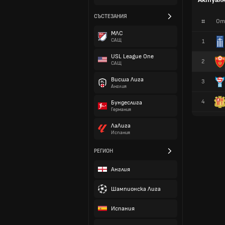
СЪСТЕЗАНИЯ
#
От
МЛС
САЩ
1
USL League One
2
САЩ
Висша Лига
3
Англия
4
Бундеслига
Германия
ЛаЛига
Испания
РЕГИОН
Англия
Шампионска Лига
Испания