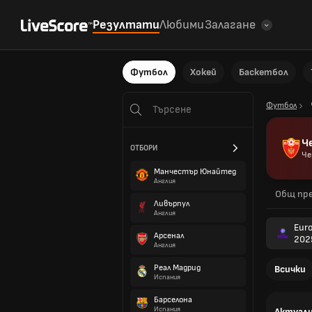
Резултати
Любими
Залагане
Футбол
Хокей
Баскетбол
Футбол
Ч
ОТБОРИ
Че
Манчестър Юнайтед
Англия
Общ пре
Ливърпул
Англия
Eur
Арсенал
202
Англия
Реал Мадрид
Всички
Испания
Барселона
Испания
Актуалн