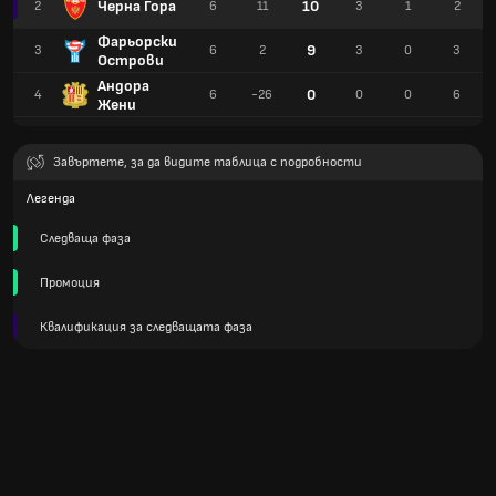
Черна Гора
10
2
6
11
3
1
2
Фарьорски
9
3
6
2
3
0
3
Острови
Андора
0
4
6
-26
0
0
6
Жени
Завъртете, за да видите таблица с подробности
Легенда
Следваща фаза
Промоция
Квалификация за следващата фаза