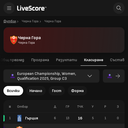
Футбол
Черна Гора
Черна Гора
Черна Гора
Черна Гора
Общ преглед
Програма
Резултати
Класиране
Състав
European Championship, Women,
Qualification 2025, Group C3
Всички
Начало
Гост
Форма
#
Отбор
Д
ГР
TЧК
У
Р
З
Гърция
16
1
6
13
5
1
0