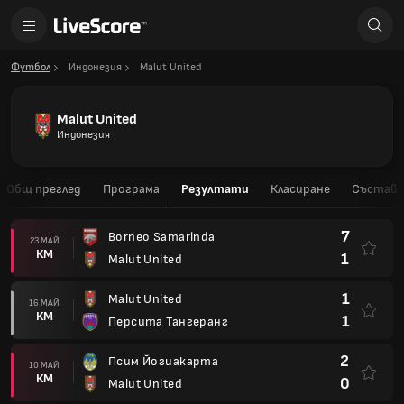
Футбол
Индонезия
Malut United
Malut United
Индонезия
Общ преглед
Програма
Резултати
Класиране
Състав
7
Borneo Samarinda
23 МАЙ
КМ
1
Malut United
1
Malut United
16 МАЙ
КМ
1
Персита Тангеранг
2
Псим Йогиакарта
10 МАЙ
КМ
0
Malut United