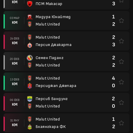
КМ
3
ПСМ Макасар
1
Мадура Юнайтед
03 МАР
КМ
2
Malut United
2
Malut United
24 ФЕВ
КМ
3
Персия Джакарта
2
Семен Паданг
20 ФЕВ
КМ
2
Malut United
4
Malut United
13 ФЕВ
КМ
0
Персиджап Джепара
2
Персиб Бандунг
06 ФЕВ
КМ
0
Malut United
1
Malut United
31 ЯНУ
КМ
2
Бхаянгкара ФК