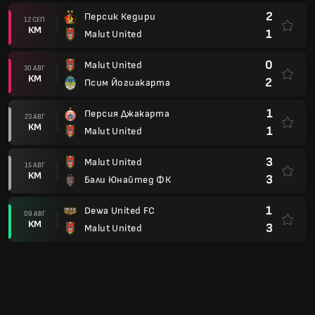
2
Персик Кедири
12 СЕП
КМ
1
Malut United
0
Malut United
30 АВГ
КМ
2
Псим Йогиакарта
1
Персия Джакарта
23 АВГ
КМ
1
Malut United
3
Malut United
15 АВГ
КМ
3
Бали Юнайтед ФК
1
Dewa United FC
09 АВГ
КМ
3
Malut United