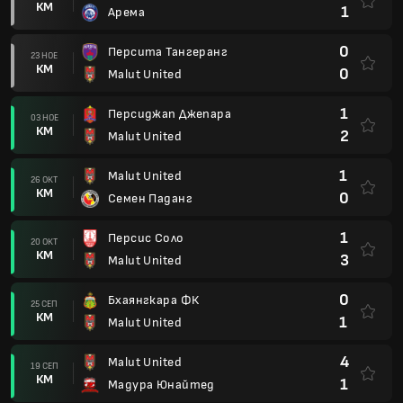
КМ
1
Арема
0
Персита Тангеранг
23 НОЕ
КМ
0
Malut United
1
Персиджап Джепара
03 НОЕ
КМ
2
Malut United
1
Malut United
26 ОКТ
КМ
0
Семен Паданг
1
Персис Соло
20 ОКТ
КМ
3
Malut United
0
Бхаянгкара ФК
25 СЕП
КМ
1
Malut United
4
Malut United
19 СЕП
КМ
1
Мадура Юнайтед