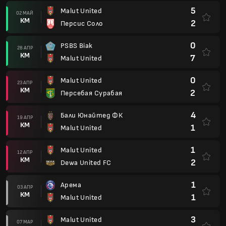
5
Malut United
02 МАЙ
КМ
2
Персис Соло
0
PSBS Biak
28 АПР
КМ
7
Malut United
0
Malut United
23 АПР
КМ
2
Персебая Сурабая
4
Бали Юнайтед ФК
19 АПР
КМ
1
Malut United
1
Malut United
12 АПР
КМ
2
Dewa United FC
1
Арема
03 АПР
КМ
1
Malut United
3
Malut United
07 МАР