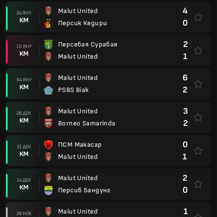
4
Malut United
24 ЯНУ
КМ
0
Персик Кедири
2
Персебая Сурабая
10 ЯНУ
КМ
1
Malut United
6
Malut United
04 ЯНУ
КМ
2
PSBS Biak
3
Malut United
28 ДЕК
КМ
2
Borneo Samarinda
0
ПСМ Макасар
21 ДЕК
КМ
1
Malut United
2
Malut United
14 ДЕК
КМ
0
Персиб Бандунг
1
Malut United
29 НОЕ