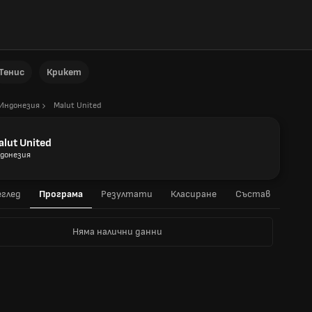
Тенис
Крикет
Индонезия
Malut United
lut United
донезия
глед
Програма
Резултати
Класиране
Състав
Няма налични данни