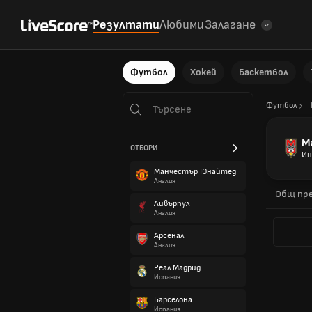
Резултати
Любими
Залагане
Футбол
Хокей
Баскетбол
Футбол
Ma
ОТБОРИ
Ин
Манчестър Юнайтед
Англия
Общ пре
Ливърпул
Англия
Арсенал
Англия
Реал Мадрид
Испания
Барселона
Испания