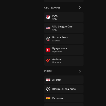
СЪСТЕЗАНИЯ
МЛС
САЩ
USL League One
САЩ
Висша Лига
Англия
Бундеслига
Германия
ЛаЛига
Испания
РЕГИОН
Англия
Шампионска Лига
Испания