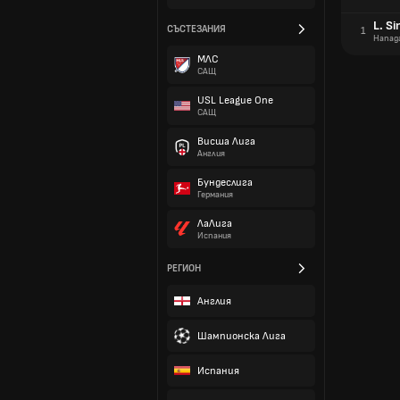
L. S
СЪСТЕЗАНИЯ
1
Напад
МЛС
САЩ
USL League One
САЩ
Висша Лига
Англия
Бундеслига
Германия
ЛаЛига
Испания
РЕГИОН
Англия
Шампионска Лига
Испания