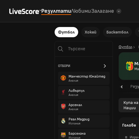
Резултати
Любими
Залагане
Футбол
Хокей
Баскетбол
Футбол
М
ОТБОРИ
Ма
Манчестър Юнайтед
Англия
Общ преглед
Програма
Рез
Ливърпул
Англия
Купа н
Арсенал
Нации
Англия
Реал Мадрид
Испания
Голове
Барселона
#
Игра
Испания