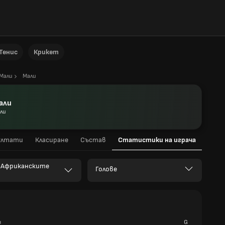
Тенис
Крикет
Мали
Мали
али
ли
ултати
Класиране
Състав
Статистики на играча
а Африканските
Голове
ч
G