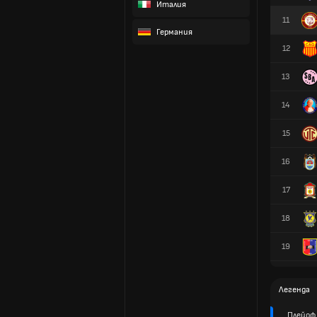
Италия
11
Германия
12
13
14
15
16
17
18
19
Легенда
Плейоф