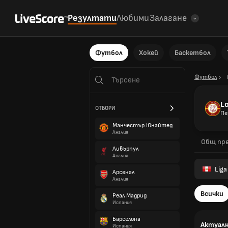
Резултати
Любими
Залагане
Футбол
Хокей
Баскетбол
Футбол
L
ОТБОРИ
Пе
Манчестър Юнайтед
Англия
Общ пре
Ливърпул
Англия
Liga
Арсенал
Англия
Всички
Реал Мадрид
Испания
Барселона
Актуалн
Испания