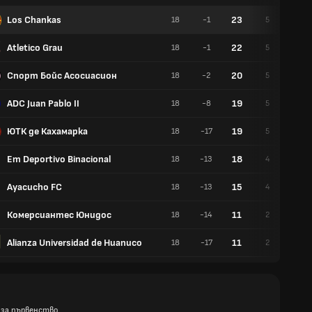
Los Chankas
23
18
-1
5
8
Atletico Grau
22
18
-1
5
7
Спорт Бойс Асосиасион
20
18
-2
5
5
ADC Juan Pablo II
19
18
-8
5
4
ЮТК де Кахамарка
19
18
-17
5
4
Em Deportivo Binacional
18
18
-13
4
6
Ayacucho FC
15
18
-13
4
3
Комерсиантес Юнидос
11
18
-14
2
5
Alianza Universidad de Huanuco
11
18
-17
2
5
 за първенство