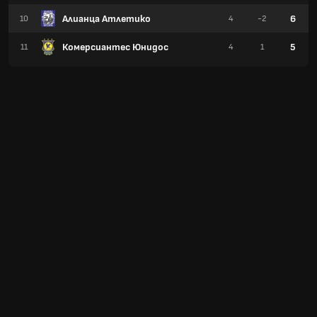
Алианца Атлетико
6
10
4
-2
Комерсиантес Юнидос
5
11
4
1