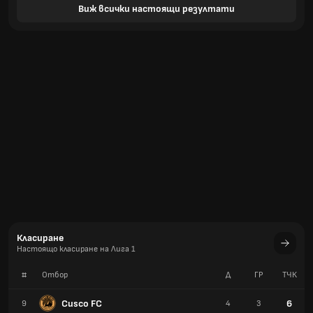
Виж всички настоящи резултати
Класиране
Настоящо класиране на Лига 1
#
Отбор
Д
ГР
TЧК
Cusco FC
6
9
4
3