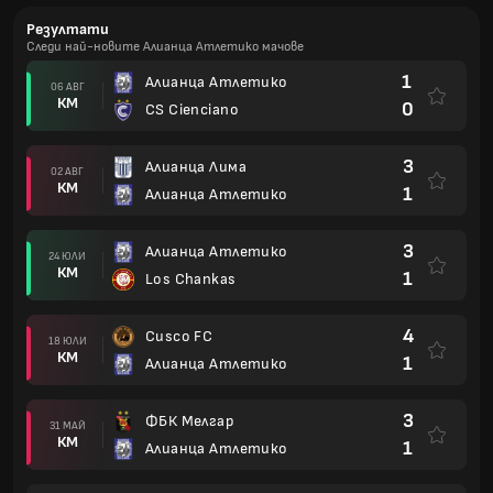
Резултати
Следи най-новите Алианца Атлетико мачове
1
Алианца Атлетико
06 АВГ
КМ
0
CS Cienciano
3
Алианца Лима
02 АВГ
КМ
1
Алианца Атлетико
3
Алианца Атлетико
24 ЮЛИ
КМ
1
Los Chankas
4
Cusco FC
18 ЮЛИ
КМ
1
Алианца Атлетико
3
ФБК Мелгар
31 МАЙ
КМ
1
Алианца Атлетико