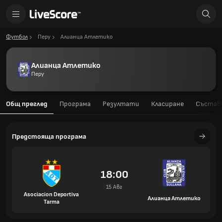
Футбол
Перу
Алианца Атлетико
Алианца Атлетико
Перу
Общ преглед
Програма
Резултати
Класиране
Състав
Предстояща програма
18:00
15 Авг
Asociacion Deportiva
Алианца Атлетико
Tarma