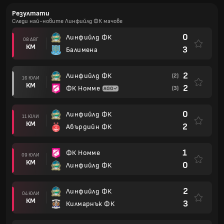
Резултати
Следи най-новите Линфийлд ФК мачове
0
Линфийлд ФК
08 АВГ
КМ
3
Балимена
2
Линфийлд ФК
(2)
16 ЮЛИ
КМ
2
ФК Номме
(3)
0
Линфийлд ФК
11 ЮЛИ
КМ
2
Абърдийн ФК
1
ФК Номме
09 ЮЛИ
КМ
0
Линфийлд ФК
2
Линфийлд ФК
04 ЮЛИ
КМ
3
Килмарнък ФК