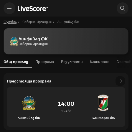
Футбол
Северна Ирландия
Линфийлд ФК
Линфийлд ФК
Северна Ирландия
Общ преглед
Програма
Резултати
Класиране
Състав
Предстояща програма
14:00
15 Авг
Линфийлд ФК
Гленторан ФК