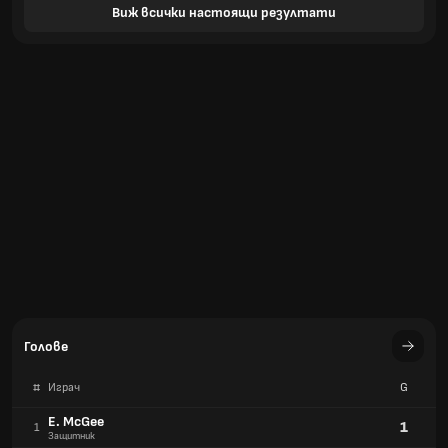
Виж всички настоящи резултати
Голове
#
Играч
G
E. McGee
1
1
Защитник