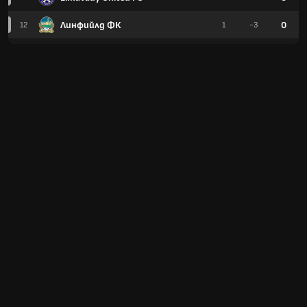
Линфийлд ФК
0
12
1
-3