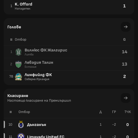
K. Offord
1
1
Нападател
Голове
#
Отбор
G
Вилнюс ФК Жалгирис
14
1
Литва
Левадия Талин
13
2
Естония
Линфийлд ФК
2
78
Северна Ирландия
Класиране
Настоящо класиране на Премиършип
#
Отбор
Д
ГР
TЧК
Дънганън
0
10
1
-2
Limavady United FC
0
11
1
-2