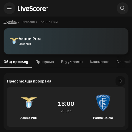
Футбол
Италия
Лацио Рим
Лацио Рим
Италия
Общ преглед
Програма
Резултати
Класиране
Състав
Предстояща програма
13:00
26 Сеп
Лацио Рим
Parma Calcio