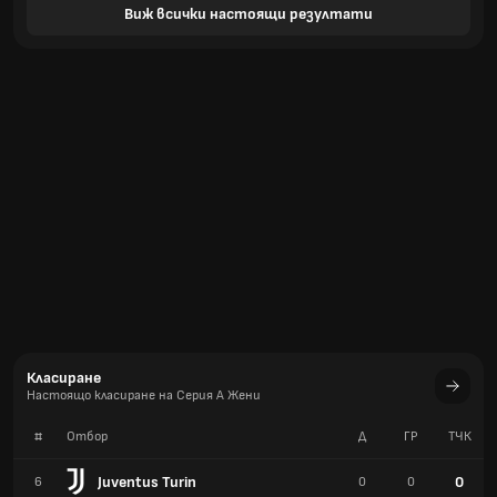
Виж всички настоящи резултати
Класиране
Настоящо класиране на Серия A Жени
#
Отбор
Д
ГР
TЧК
Juventus Turin
0
6
0
0