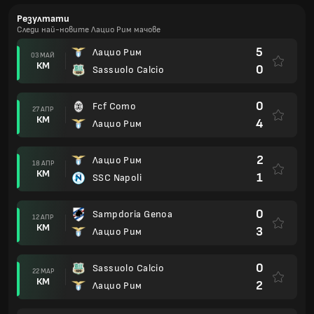
Резултати
Следи най-новите Лацио Рим мачове
5
Лацио Рим
03 МАЙ
КМ
0
Sassuolo Calcio
0
Fcf Como
27 АПР
КМ
4
Лацио Рим
2
Лацио Рим
18 АПР
КМ
1
SSC Napoli
0
Sampdoria Genoa
12 АПР
КМ
3
Лацио Рим
0
Sassuolo Calcio
22 МАР
КМ
2
Лацио Рим