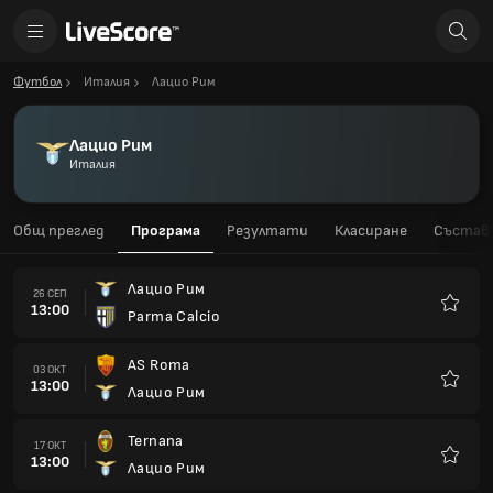
Футбол
Италия
Лацио Рим
Лацио Рим
Италия
Общ преглед
Програма
Резултати
Класиране
Състав
Лацио Рим
26 СЕП
13:00
Parma Calcio
Любим
AS Roma
03 ОКТ
13:00
Лацио Рим
Любим
Ternana
17 ОКТ
13:00
Лацио Рим
Любим