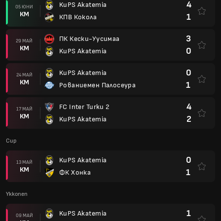
4
KuPS Akatemia
05 ЮНИ
КМ
1
КПВ Кокола
3
ПК Кески-Уусимаа
29 МАЙ
КМ
0
KuPS Akatemia
0
KuPS Akatemia
24 МАЙ
КМ
1
Рованиемен Палосеура
4
FC Inter Turku 2
17 МАЙ
КМ
2
KuPS Akatemia
Cup
0
KuPS Akatemia
13 МАЙ
КМ
1
ФК Хонка
Ykkonen
1
KuPS Akatemia
09 МАЙ