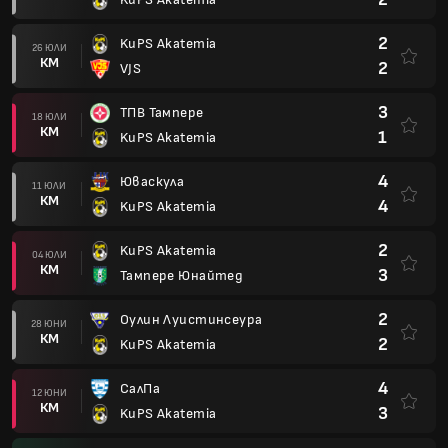
2
KuPS Akatemia
26 ЮЛИ
КМ
2
VJS
3
ТПВ Тампере
18 ЮЛИ
КМ
1
KuPS Akatemia
4
Юваскула
11 ЮЛИ
КМ
4
KuPS Akatemia
2
KuPS Akatemia
04 ЮЛИ
КМ
3
Тампере Юнайтед
2
Оулин Луистинсеура
28 ЮНИ
КМ
2
KuPS Akatemia
4
СалПа
12 ЮНИ
КМ
3
KuPS Akatemia