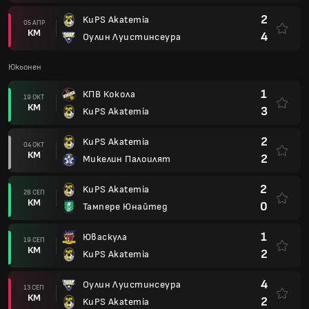
2
KuPS Akatemia
05 АПР
КМ
4
Оулин Луистинсеура
Юкьонен
1
КПВ Кокола
19 ОКТ
КМ
3
KuPS Akatemia
2
KuPS Akatemia
04 ОКТ
КМ
2
Микелин Палоилят
2
KuPS Akatemia
28 СЕП
КМ
0
Тампере Юнайтед
1
Юваскула
19 СЕП
КМ
2
KuPS Akatemia
4
Оулин Луистинсеура
13 СЕП
КМ
2
KuPS Akatemia