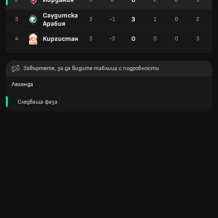
Саудитска
3
3
3
-1
1
0
2
Арабия
Киргистан
0
4
3
-3
0
0
3
Завъртете, за да видите таблица с подробности
Легенда
Следваща фаза