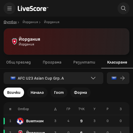
Футбол
Йордания
Йордания
Йордания
Йордания
Общ преглед
Програма
Резултати
Класиране
AFC U23 Asian Cup Grp. A
Всички
Начало
Гост
Форма
#
Отбор
Д
ГР
TЧК
У
Р
З
Виетнам
9
1
3
4
3
0
0
Йордания
6
2
3
0
2
0
1