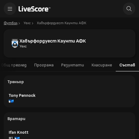
Футбол
Уелс
Хавърфордуест Каунти АФК
Хавърфордуест Каунти АФК
Уелс
Общ преглед
Програма
Резултати
Класиране
Състав
Треньор
Tony Pennock
Вратари
Ifan Knott
#1