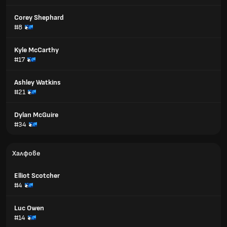
Corey Shephard
#8
Kyle McCarthy
#17
Ashley Watkins
#21
Dylan McGuire
#34
Халфове
Elliot Scotcher
#4
Luc Owen
#14