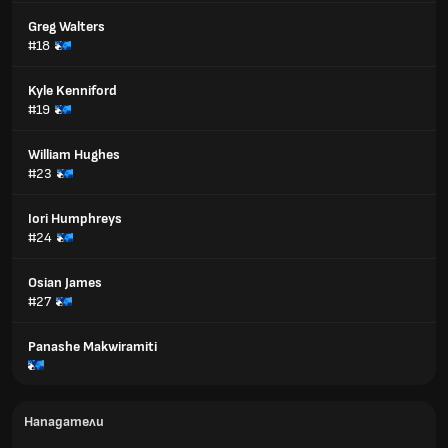
Greg Walters
#18
Kyle Kenniford
#19
William Hughes
#23
Iori Humphreys
#24
Osian James
#27
Panashe Makwiramiti
Нападатели