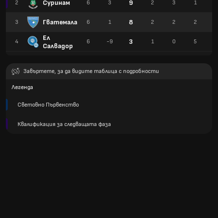
Суринам
9
2
6
3
2
3
1
Гватемала
8
3
6
1
2
2
2
Ел
3
4
6
-9
1
0
5
2
Салвадор
Завъртете, за да видите таблица с подробности
Легенда
Световно Първенство
Квалификация за следващата фаза