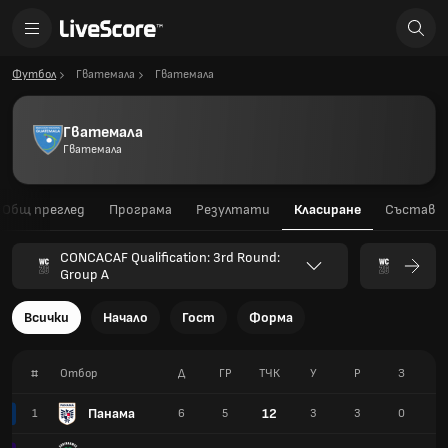
Футбол
Гватемала
Гватемала
Гватемала
Гватемала
Общ преглед
Програма
Резултати
Класиране
Състав
CONCACAF Qualification: 3rd Round:
Group A
Всички
Начало
Гост
Форма
#
Отбор
Д
ГР
TЧК
У
Р
З
Г
Панама
12
1
6
5
3
3
0