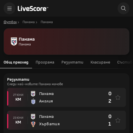
Футбол
Панама
Панама
Панама
Панама
Общ преглед
Програма
Резултати
Класиране
Състав
Резултати
Следи най-новите Панама мачове
0
Панама
27 ЮНИ
КМ
2
Англия
0
Панама
23 ЮНИ
КМ
1
Хърватия