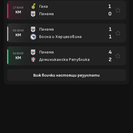
1
Гана
17 ЮНИ
КМ
0
Панама
1
Панама
06 ЮНИ
КМ
1
Босна и Херцеговина
4
Панама
04 ЮНИ
КМ
2
Доминиканска Република
Виж всички настоящи резултати