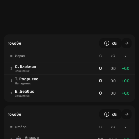
Голове
xG
#
Играч
G
xG
+/-
С. Блекман
0
0.0
+0.0
1
Защитник
Т. Родригес
0
0.0
+0.0
1
Нападател
Е. Дейвис
0
0.0
+0.0
1
Защитник
Голове
xG
#
Отбор
G
xG
+/-
Англия