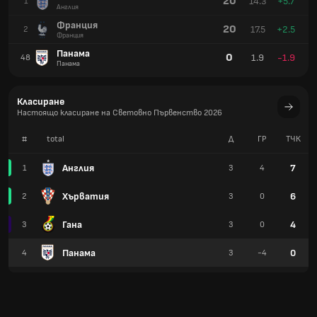
20
14.3
+5.7
1
Англия
Франция
20
17.5
+2.5
2
Франция
Панама
0
1.9
-1.9
48
Панама
Класиране
Настоящо класиране на Световно Първенство 2026
#
total
Д
ГР
TЧК
Англия
7
1
3
4
Хърватия
6
2
3
0
Гана
4
3
3
0
Панама
0
4
3
-4