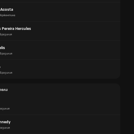
 Acosta
Аржентина
 Pereira Hercules
Бразилия
elis
Бразилия
о
Бразилия
тели
разилия
nnedy
разилия