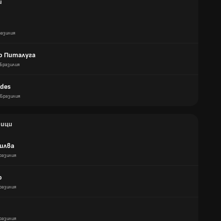
и
разилия
о Питалуга
Бразилия
udes
Бразилия
ици
Силва
разилия
о
разилия
разилия