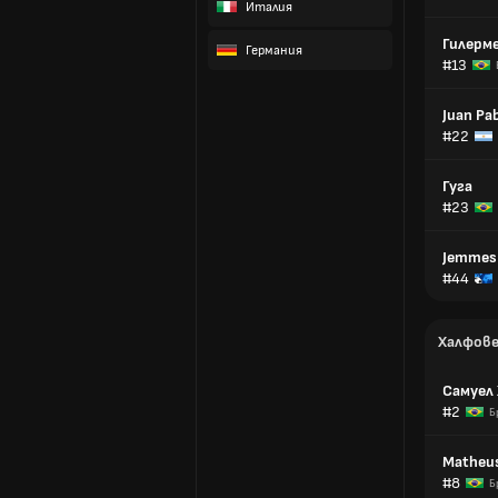
Италия
Гилерм
Германия
#13
Juan Pa
#22
Гуга
#23
Jemmes
#44
Халфов
Самуел
#2
Б
Matheus
#8
Б