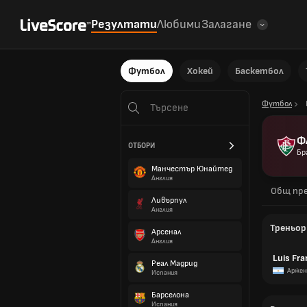
Резултати
Любими
Залагане
Футбол
Хокей
Баскетбол
Футбол
Ф
ОТБОРИ
Бр
Манчестър Юнайтед
Англия
Общ пре
Ливърпул
Англия
Треньор
Арсенал
Англия
Luis Fra
Реал Мадрид
Аржен
Испания
Барселона
Испания