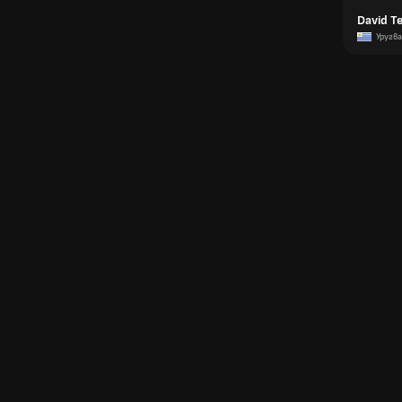
David T
Уругв