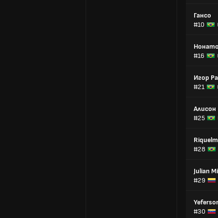
Гансо
#10
Нонат
#16
Игор Р
#21
Алисон
#25
Riquelm
#28
Julian Mi
#29
Yeferso
#30