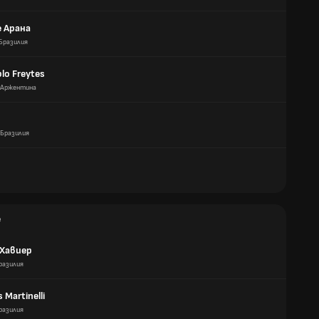
е Арана
Бразилия
blo Freytes
Аржентина
Бразилия
е
 Хавиер
разилия
 Martinelli
разилия