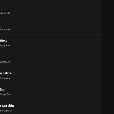
Бразилия
о
Бразилия
абело
Бразилия
Бразилия
e Felipe
Бразилия
llan
Колумбия
n Soteldo
Венецуела