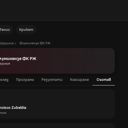
Тенис
Крикет
Бразилия
Флуминензе ФК РЖ
луминензе ФК РЖ
азилия
глед
Програма
Резултати
Класиране
Състав
ncisco Zubeldia
тина