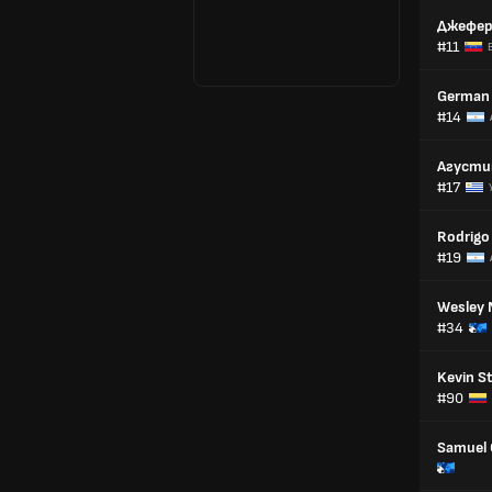
Джефер
#11
German
#14
Агусти
#17
Rodrigo 
#19
Wesley 
#34
Kevin St
#90
Samuel 