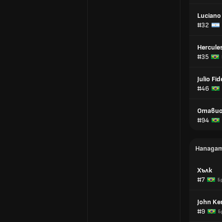
Luciano
#32
Hercules
#35
Julio Fid
#46
Отави
#94
Напада
Хълк
#7
Б
John Ke
#9
Б