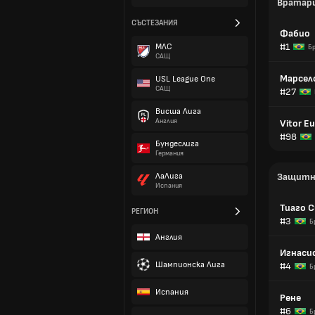
Вратар
СЪСТЕЗАНИЯ
Фабио
#1
МЛС
Б
САЩ
Марсел
USL League One
САЩ
#27
Висша Лига
Англия
Vitor E
#98
Бундеслига
Германия
ЛаЛига
Защитн
Испания
Тиаго 
РЕГИОН
#3
Б
Англия
Игнаси
Шампионска Лига
#4
Б
Испания
Рене
#6
Б