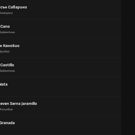
сън Саварино
Венецуела
 Cano
Аржентина
н Канобио
Уругвай
Castillo
Аржентина
Nata
even Serna Jaramillo
Колумбия
Granada