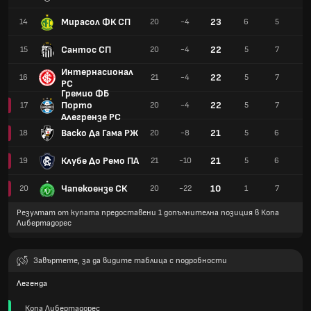
Мирасол ФК СП
23
14
20
-4
6
5
9
Сантос СП
22
15
20
-4
5
7
8
Интернасионал
22
16
21
-4
5
7
9
РС
Гремио ФБ
Порто
22
17
20
-4
5
7
8
Алегрензе РС
Васко Да Гама РЖ
21
18
20
-8
5
6
9
Клубе До Ремо ПА
21
19
21
-10
5
6
1
Чапекоензе СК
10
20
20
-22
1
7
1
Резултат от купата предоставени 1 допълнителна позиция в Копа
Либертадорес
Завъртете, за да видите таблица с подробности
Легенда
Копа Либертадорес