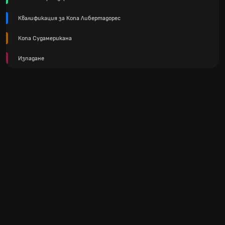
Квалификация за Копа Либертадорес
Копа Судамерикана
Изпадане