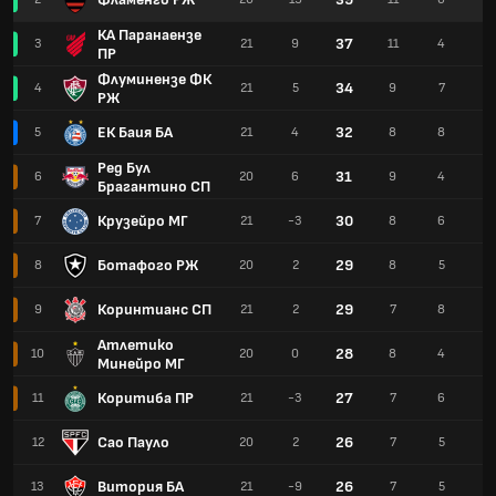
КА Паранаензе
37
3
21
9
11
4
6
ПР
Флуминензе ФК
34
4
21
5
9
7
5
РЖ
ЕК Баия БА
32
5
21
4
8
8
5
Ред Бул
31
6
20
6
9
4
7
Брагантино СП
Крузейро МГ
30
7
21
-3
8
6
7
Ботафого РЖ
29
8
20
2
8
5
7
Коринтианс СП
29
9
21
2
7
8
6
Атлетико
28
10
20
0
8
4
8
Минейро МГ
Коритиба ПР
27
11
21
-3
7
6
8
Сао Пауло
26
12
20
2
7
5
8
Витория БА
26
13
21
-9
7
5
9