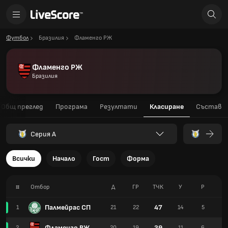
Футбол
Бразилия
Фламенго РЖ
Фламенго РЖ
Бразилия
Общ преглед
Програма
Резултати
Класиране
Състав
Серия А
Всички
Начало
Гост
Форма
#
Отбор
Д
ГР
TЧК
У
Р
З
Палмейрас СП
47
1
21
22
14
5
2
Фламенго РЖ
39
2
20
19
11
6
3