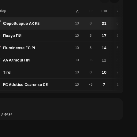
бор
Д
ГР
TЧК
У
Р
Феровиарио АК КЕ
21
10
8
6
3
Пиауи ПИ
17
10
3
5
2
Fluminense EC PI
14
10
3
3
5
АА Алтош ПИ
11
10
-6
3
2
Tirol
10
10
0
2
4
FC Atletico Cearense CE
7
10
-8
1
4
ща фаза