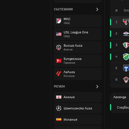
СЪСТЕЗАНИЯ
#
От
МЛС
1
САЩ
USL League One
2
САЩ
3
Висша Лига
Англия
4
Бундеслига
Германия
5
ЛаЛига
Испания
6
РЕГИОН
Англия
Легенда
Следва
Шампионска Лига
Испания