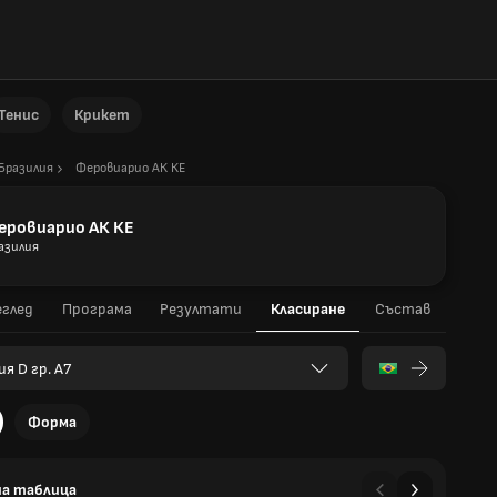
Тенис
Крикет
Бразилия
Феровиарио АК КЕ
еровиарио АК КЕ
азилия
глед
Програма
Резултати
Класиране
Състав
я D гр. A7
Форма
а таблица