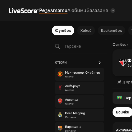
Резултати
Любими
Залагане
Футбол
Хокей
Баскетбол
Футбол
Ф
ОТБОРИ
Бр
Манчестър Юнайтед
Англия
Общ пре
Ливърпул
Англия
Сери
Арсенал
Англия
Всички
Реал Мадрид
Испания
Барселона
Актуалн
Испания