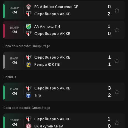
0
FC Atletico Cearense CE
26 АПР
КМ
2
Феровиарио АК КЕ
1
АА Алтош ПИ
18 АПР
КМ
0
Феровиарио АК КЕ
Copa do Nordeste: Group Stage
1
Феровиарио АК КЕ
15 АПР
КМ
1
Ретро ФК ПЕ
Серия D
3
Феровиарио АК КЕ
11 АПР
КМ
2
Tirol
Copa do Nordeste: Group Stage
1
Феровиарио АК КЕ
07 АПР
КМ
0
ЕК Якупензе БА