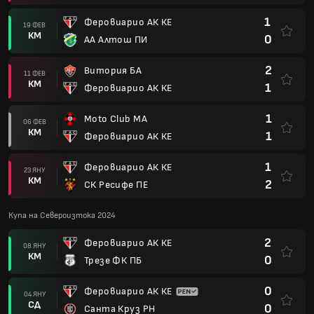
1
Феровиарио АК КЕ
19 ФЕВ
КМ
0
АА Алтош ПИ
2
Витория БА
11 ФЕВ
КМ
1
Феровиарио АК КЕ
1
Moto Club MA
06 ФЕВ
КМ
1
Феровиарио АК КЕ
1
Феровиарио АК КЕ
23 ЯНУ
КМ
2
СК Ресифе ПЕ
Купа на Североизтока 2024
2
Феровиарио АК КЕ
08 ЯНУ
КМ
0
Трезе ФК ПБ
0
Феровиарио АК КЕ
04 ЯНУ
СД
0
Санта Круз РН