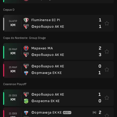
Серия D
1
Fluminense EC PI
04 АПР
КМ
1
Феровиарио АК КЕ
Copa do Nordeste: Group Stage
2
Маранао МА
28 МАР
КМ
3
Феровиарио АК КЕ
0
Феровиарио АК КЕ
25 МАР
КМ
1
Форталеза ЕК КЕ
Cearense Playoff
1
Феровиарио АК КЕ
26 ФЕВ
КМ
0
Флореста ЕК КЕ
2
Форталеза ЕК КЕ
(4)
21 ФЕВ