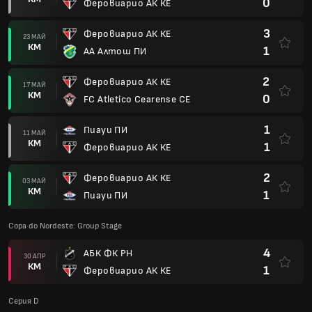
0
Феровиарио АК КЕ
3
Феровиарио АК КЕ
23 МАЙ
КМ
1
АА Алтош ПИ
2
Феровиарио АК КЕ
17 МАЙ
КМ
0
FC Atletico Cearense CE
1
Пиауи ПИ
11 МАЙ
КМ
1
Феровиарио АК КЕ
2
Феровиарио АК КЕ
03 МАЙ
КМ
1
Пиауи ПИ
Copa do Nordeste: Group Stage
4
АБК ФК РН
30 АПР
КМ
1
Феровиарио АК КЕ
Серия D