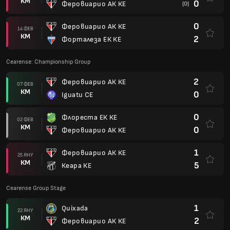
КМ
0
Феровиарио АК КЕ
(0)
0
Феровиарио АК КЕ
14 ФЕВ
КМ
2
Форталеза ЕК КЕ
Cearense: Championship Group
2
Феровиарио АК КЕ
07 ФЕВ
КМ
0
Iguatu CE
0
Флореста ЕК КЕ
02 ФЕВ
КМ
0
Феровиарио АК КЕ
1
Феровиарио АК КЕ
25 ЯНУ
КМ
5
Кеара КЕ
Cearense Group Stage
1
Quixada
22 ЯНУ
КМ
2
Феровиарио АК КЕ