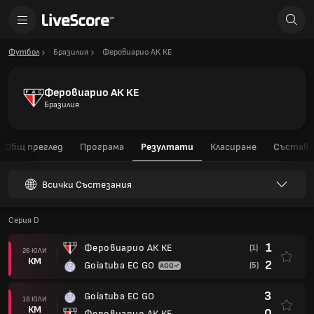
Футбол
Бразилия
Феровиарио АК КЕ
Феровиарио АК КЕ
Бразилия
Общ преглед
Програма
Резултати
Класиране
Състав
Всички Състезания
Серия D
1
Феровиарио АК КЕ
(1)
26 ЮЛИ
КМ
2
Goiatuba EC GO
(5)
3
Goiatuba EC GO
18 ЮЛИ
КМ
0
Феровиарио АК КЕ