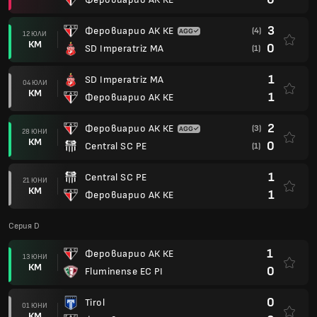
3
Феровиарио АК КЕ
(4)
12 ЮЛИ
КМ
0
SD Imperatriz MA
(1)
1
SD Imperatriz MA
04 ЮЛИ
КМ
1
Феровиарио АК КЕ
2
Феровиарио АК КЕ
(3)
28 ЮНИ
КМ
0
Central SC PE
(1)
1
Central SC PE
21 ЮНИ
КМ
1
Феровиарио АК КЕ
Серия D
1
Феровиарио АК КЕ
13 ЮНИ
КМ
0
Fluminense EC PI
0
Tirol
01 ЮНИ
КМ