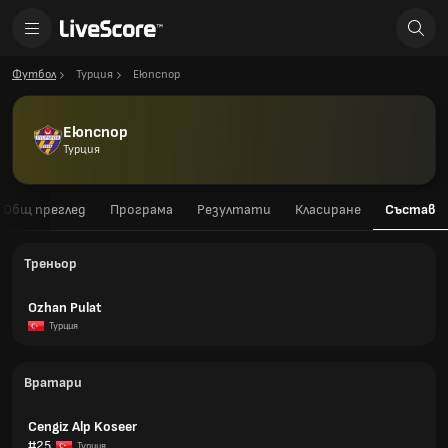
Футбол
Турция
Еюпспор
Еюпспор
Турция
Общ преглед
Програма
Резултати
Класиране
Състав
Треньор
Ozhan Pulat
Турция
Вратари
Cengiz Alp Koseer
#25
Турция