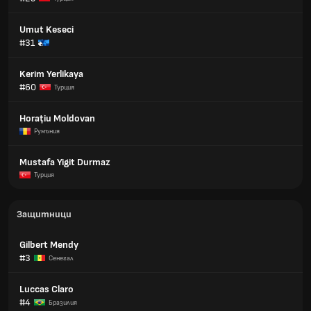
Umut Keseci
#31
Kerim Yerlikaya
#60
Турция
Horațiu Moldovan
Румъния
Mustafa Yigit Durmaz
Турция
Защитници
Gilbert Mendy
#3
Сенегал
Luccas Claro
#4
Бразилия