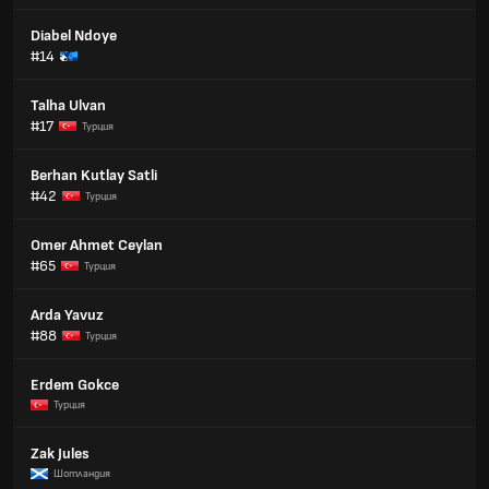
Diabel Ndoye
#14
Talha Ulvan
#17
Турция
Berhan Kutlay Satli
#42
Турция
Omer Ahmet Ceylan
#65
Турция
Arda Yavuz
#88
Турция
Erdem Gokce
Турция
Zak Jules
Шотландия