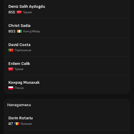
Deniz Salih Aydogdu
#56
Турция
Christ Sadia
#93
Кот д´Ивоар
David Costa
Португалия
Erdem Calik
Турция
Конрад Михалак
Полша
Нападатели
Dorin Rotariu
#7
Румъния