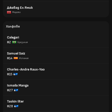
Джавад Ел Ямик
Мароко
Халфове
Calegari
#2
Бразилия
Samuel Saiz
#14
Испания
Charles-Andre Raux-Yao
#15
Ismaila Manga
#27
Taskin Ilter
#28