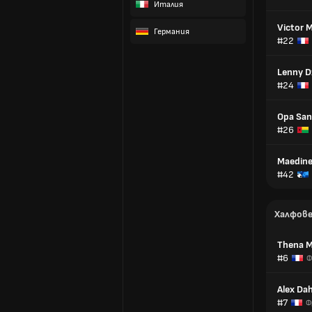
Италия
Victor 
Германия
#22
Lenny D
#24
Opa San
#26
Maedine
#42
Халфов
Thena 
#6
Ф
Alex Da
#7
Ф