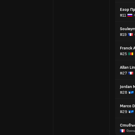
Егор П
#11
Souleym
#19
Franck 
#25
Allan Li
#27
Jordan 
#28
Marco D
#29
Стивън
Франц