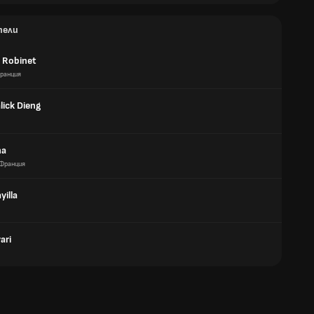
тели
 Robinet
ранция
lick Dieng
ha
Франция
illa
ari