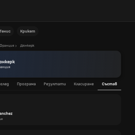
Тенис
Крикет
Франция
Дюнкерк
юнкерк
анция
глед
Програма
Резултати
Класиране
Състав
Sanchez
ия