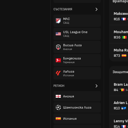
Вратар
СЪСТЕЗАНИЯ
Максен
#16
МЛС
САЩ
Mouham
USL League One
САЩ
#36
Висша Лига
Англия
Moha R
#73
Бундеслига
Германия
ЛаЛига
Защитн
Испания
Bram La
РЕГИОН
#4
Б
Англия
Adrien 
Шампионска Лига
#10
Испания
Lenny Va
#14