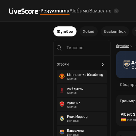
Резултати
Любими
Залагане
Футбол
Хокей
Баскетбол
Футбол
Д
ОТБОРИ
Фр
Манчестър Юнайтед
Англия
Общ пре
Ливърпул
Англия
Треньор
Арсенал
Англия
Albert 
Реал Мадрид
Испан
Испания
Барселона
Испания