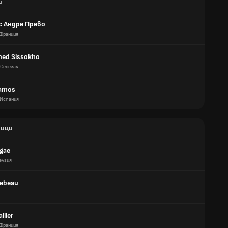
и
с Андре Прево
Франция
ed Sissokho
Сенегал
amos
Испания
ици
gae
елгия
Lebeau
llier
Франция