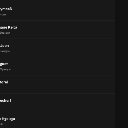
рутсев
Русия
ane Keita
Франция
Atoen
Камерун
nguet
Франция
Morel
echerf
 Нзонзи
ия