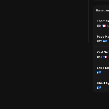
Напада
Thomas
#9
Ф
Pape Ma
#17
Zaid Se
#57
Enzo May
Khalil Ay