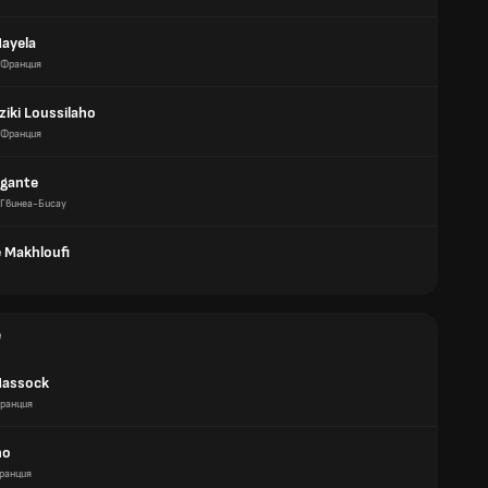
Mayela
Франция
ziki Loussilaho
Франция
gante
Гвинеа-Бисау
 Makhloufi
е
Massock
ранция
ho
ранция