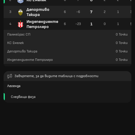
Депортиво
7
3
6
-6
2
1
3
Такира
Индепендиенте
1
4
6
-23
0
1
5
Петролеро
Палмейрас СП
0
Точки
КС Емелек
0
Точки
Депортиво Такира
0
Точки
Индепендиенте Петролеро
0
Точки
Завъртете, за да видите таблица с подробности
Легенда
Следваща фаза