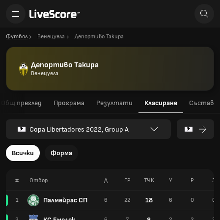
Футбол
Венецуела
Депортиво Такира
Депортиво Такира
Венецуела
Общ преглед
Програма
Резултати
Класиране
Състав
Copa Libertadores 2022, Group A
Всички
Форма
#
Отбор
Д
ГР
TЧК
У
Р
З
Палмейрас СП
18
1
6
22
6
0
0
КС Емелек
8
2
6
7
2
2
2