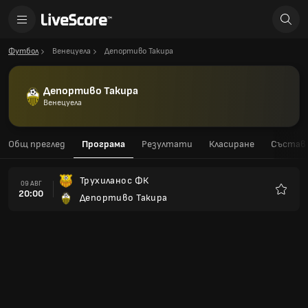
Футбол
Венецуела
Депортиво Такира
Депортиво Такира
Венецуела
Общ преглед
Програма
Резултати
Класиране
Състав
Трухиланос ФК
09 АВГ
20:00
Депортиво Такира
Любим