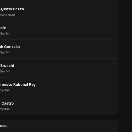
gustin Pozzo
Аржентина
ello
Уругвай
h Gonzalez
Уругвай
 Bruschi
Уругвай
Ernesto Rabunal Rey
Уругвай
 Castro
Уругвай
тели