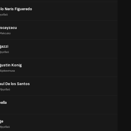
lo Neris Figueredo
ругвай
Biscayzacu
Мексико
gazzi
Уругвай
gustin Konig
Аржентина
aul De los Santos
Уругвай
ella
ge
Уругвай