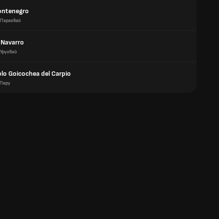
ontenegro
Парагвай
 Navarro
Уругвай
blo Goicochea del Carpio
Перу