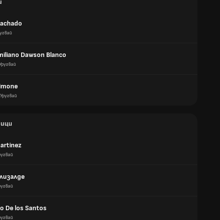
и
Machado
угвай
miliano Dawson Blanco
Уругвай
Simone
Уругвай
ици
Martinez
ругвай
лизалде
ругвай
mo De los Santos
ругвай