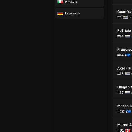
Италия
Geanfra
Германия
#4
У
Patricio
#14
Francis
#14
Axel Fr
#15
Diego V
#17
Mateo C
#20
Marco A
#61