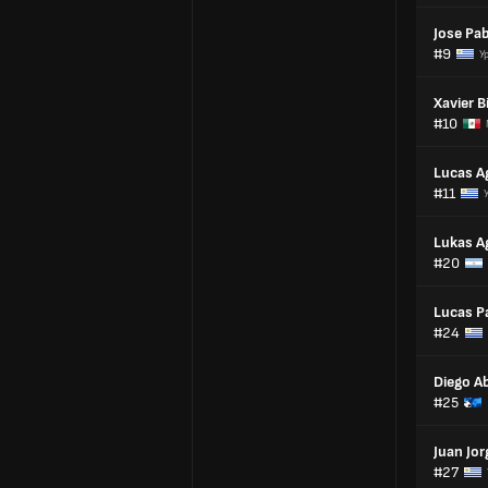
Jose Pab
#9
У
Xavier 
#10
Lucas A
#11
Lukas A
#20
Lucas P
#24
Diego Ab
#25
Juan Jor
#27