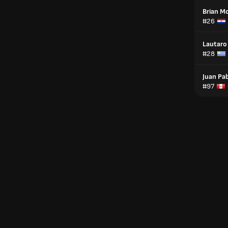
Brian M
#26
Lautaro
#28
Juan Pa
#97