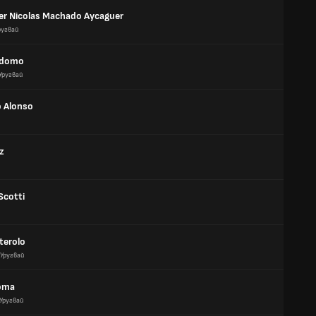
er Nicolas Machado Aycaguer
ругвай
rdomo
Уругвай
o Alonso
z
Scotti
terolo
Уругвай
oma
Уругвай