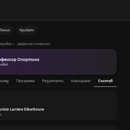
Тенис
Крикет
Уругвай
Дефенсор Спортинг
ефенсор Спортинг
угвай
глед
Програма
Резултати
Класиране
Състав
ricio Larriera Dibarboure
ай