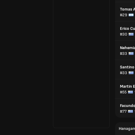
Tomas A
#29
Erico Cu
#30
Nehemia
#33
Santino
#33
Martin 
#55
Facundo
#77
Напада