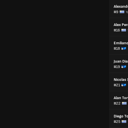
Alexand
#9
У
Alex Pe
#16
Emilian
#18
Juan Dia
#19
Nicolas 
#21
Alan Tor
#22
Diego T
#25