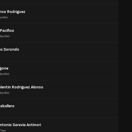
nco Rodriguez
ругвай
 Pacifico
Уругвай
co Sorondo
ugone
Уругвай
alentin Rodriguez Alonso
Уругвай
aballero
ntonio Saravia Antinori
Перу