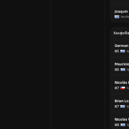
Joaquin
Уругв
Халфов
German 
#5
У
Maurici
#6
У
Nicolás
#7
Ч
Brian L
#7
У
Nicolas
#8
У