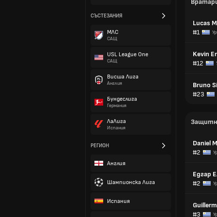
Вратар
СЪСТЕЗАНИЯ
Lucas 
#1
МЛС
Ур
САЩ
Kevin E
USL League One
САЩ
#12
Висша Лига
Англия
Bruno 
#23
Бундеслига
Германия
ЛаЛига
Защитн
Испания
Daniel 
РЕГИОН
#2
У
Англия
Едгар Е
Шампионска Лига
#2
У
Испания
Guiller
#3
У