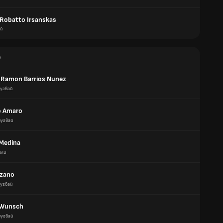
 Robatto Irsanskas
ай
е
Ramon Barrios Nunez
ругвай
o Amaro
ругвай
 Medina
или
ozano
ругвай
 Wunsch
ругвай