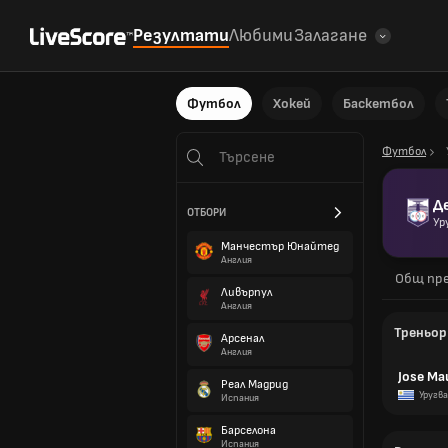
Резултати
Любими
Залагане
Футбол
Хокей
Баскетбол
Футбол
Д
ОТБОРИ
Ур
Манчестър Юнайтед
Англия
Общ пре
Ливърпул
Англия
Треньор
Арсенал
Англия
Jose Mau
Реал Мадрид
Уругв
Испания
Барселона
Испания