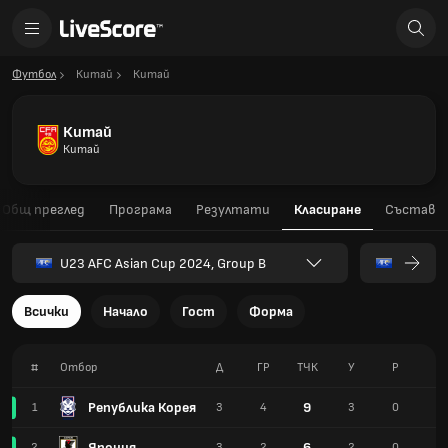
Футбол
Китай
Китай
Китай
Китай
Общ преглед
Програма
Резултати
Класиране
Състав
U23 AFC Asian Cup 2024, Group B
Всички
Начало
Гост
Форма
#
Отбор
Д
ГР
TЧК
У
Р
З
Република Корея
9
1
3
4
3
0
0
Япония
6
2
3
2
2
0
1