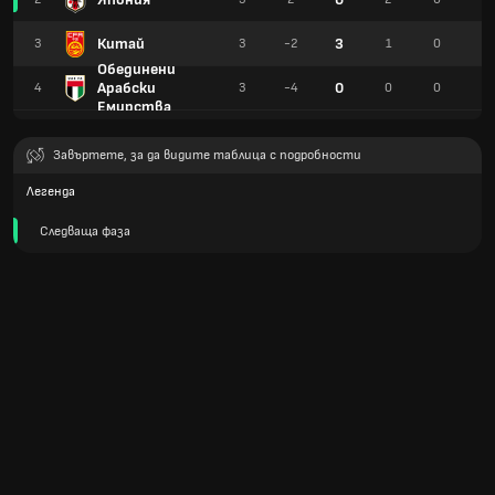
Китай
3
3
3
-2
1
0
2
Обединени
Арабски
0
4
3
-4
0
0
3
Емирства
Завъртете, за да видите таблица с подробности
Легенда
Следваща фаза