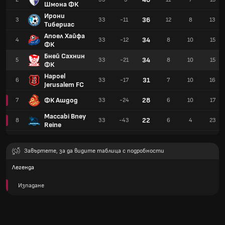
Шмона ФК
Ирони
36
3
33
-11
12
8
13
Тибериас
Апоел Хайфа
34
4
33
-12
8
10
15
ФК
Бней Сахнин
34
5
33
-21
8
10
15
ФК
Hapoel
31
6
33
-17
7
10
16
Jerusalem FC
ФК Ашдод
28
7
33
-24
6
10
17
Maccabi Bney
22
8
33
-43
6
4
23
Reine
Завъртете, за да видите таблица с подробности
Легенда
Изпадане