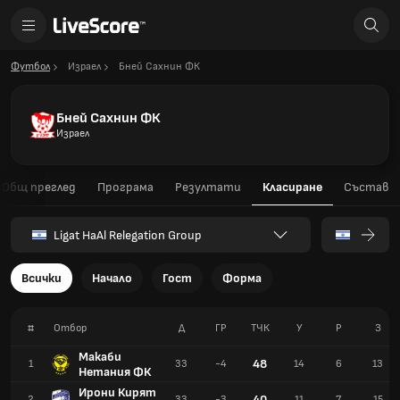
Футбол
Израел
Бней Сахнин ФК
Бней Сахнин ФК
Израел
Общ преглед
Програма
Резултати
Класиране
Състав
Ligat HaAl Relegation Group
Всички
Начало
Гост
Форма
#
Отбор
Д
ГР
TЧК
У
Р
З
Макаби
48
1
33
-4
14
6
13
Нетания ФК
Ирони Кирят
40
2
33
-3
11
7
15