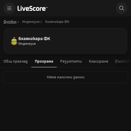
Футбол
Индонезия
Бхаянгкара ФК
Бхаянгкара ФК
Индонезия
Общ преглед
Програма
Резултати
Класиране
Състав
Няма налични данни