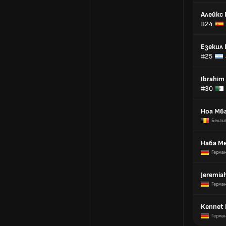
Алейкс 
#24
Езекил 
#25
Ibrahim
#30
Ноа Мб
Белги
Наба М
Герма
Jeremia
Герма
Kennet 
Герма