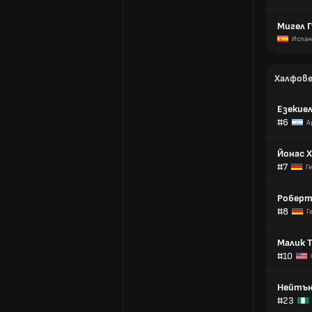
Мигел 
Испан
Халфов
Езекие
#6
А
Йонас 
#7
Г
Роберт
#8
Г
Малик 
#10
Нейтън
#23