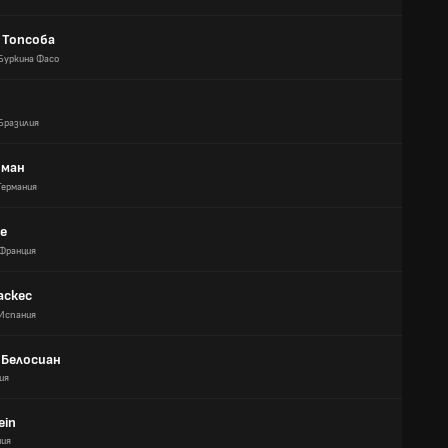
 Топсоба
Буркина Фасо
Бразилия
рман
Германия
pe
Франция
аскес
Испания
 Белосиан
ия
ein
ния