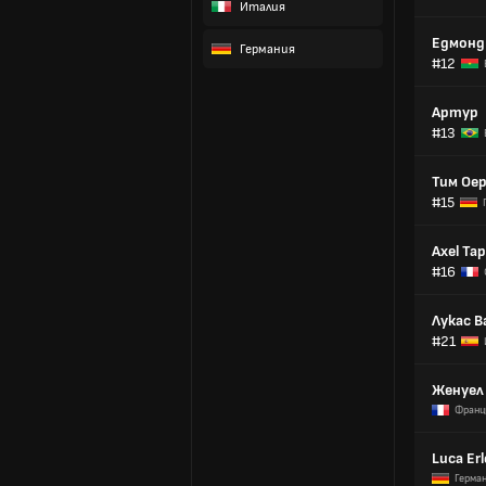
Италия
Едмонд
Германия
#12
Артур
#13
Тим Ое
#15
Axel Ta
#16
Лукас В
#21
Женуел
Франц
Luca Erl
Герма