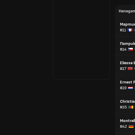
Напада
Мартин
#11
Патрик
#14
Eliesse 
#17
Ernest 
#19
Christi
#35
Montrel
#42