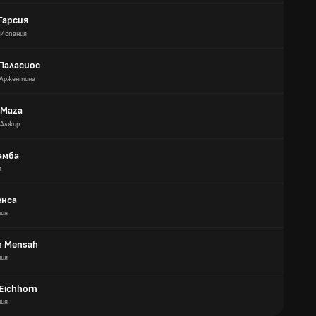
Гарсия
Испания
Паласиос
Аржентина
 Maza
Алжир
амба
я
енса
ния
h Mensah
ния
Eichhorn
ния