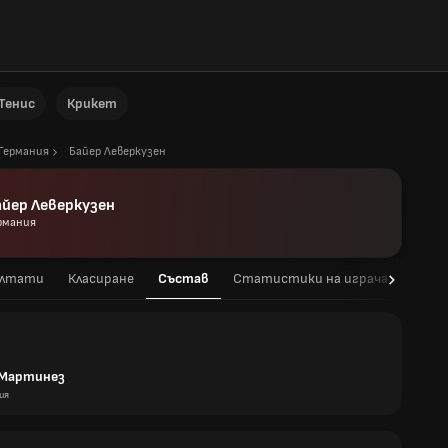
Тенис
Крикет
Германия
Байер Леверкузен
айер Леверкузен
рмания
ултати
Класиране
Състав
Статистики на играча
Стат
 Мартинез
ия