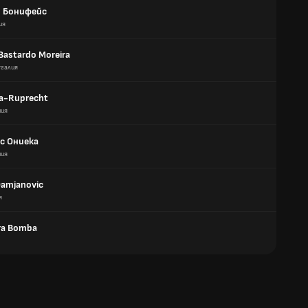
 Бонифейс
ия
Bastardo Moreira
галия
lfa-Ruprecht
ния
с Ониека
ния
Damjanovic
я
ra Bomba