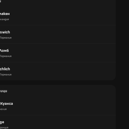
и
лекен
оландия
aswich
Германия
 Ломб
Германия
chlich
Германия
ици
 Куанса
нглия
де
ранция