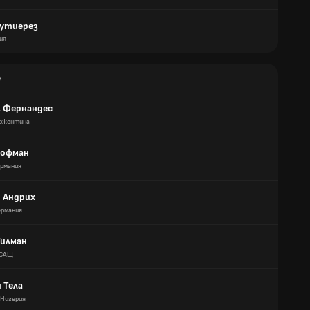
Гутиерез
ия
е
л Фернандес
ржентина
Хофман
ермания
 Андрих
ермания
Тилман
САЩ
 Тела
Нигерия