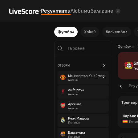
Резултати
Любими
Залагане
Футбол
Хокей
Баскетбол
Футбол
Б
ОТБОРИ
Ге
Манчестър Юнайтед
Англия
Общ преглед
Програма
Рез
Ливърпул
Англия
Треньор
Арсенал
Англия
Карлес
Реал Мадрид
Испан
Испания
Барселона
Испания