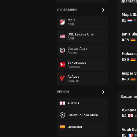
Вратар
СЪСТЕЗАНИЯ
Марк Ф
#1
МЛС
Х
САЩ
Janis Bl
USL League One
САЩ
#28
Висша Лига
Англия
Никлас
#36
Бундеслига
Германия
Jesper S
ЛаЛига
#40
Испания
РЕГИОН
Защитн
Англия
Джарел
Шампионска Лига
#4
А
Испания
Лоик Ба
#5
Ф