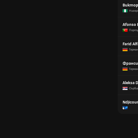
Виктор
Нигер
Afonso 
Порту
Farid A
Герма
Франси
Герма
Aleksa 
Сърби
Ndjicou