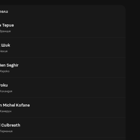
тели
 Терие
Франция
 Шик
Чехия
Ben Seghir
Мароко
Poku
Холандия
an Michel Kofane
Камерун
l Culbreath
Германия