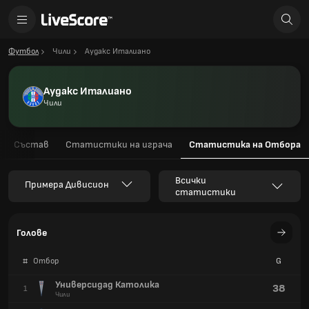
Футбол
Чили
Аудакс Италиано
Аудакс Италиано
Чили
Състав
Статистики на играча
Статистика на Отбора
Всички
Примера Дивисион
статистики
Голове
#
Отбор
G
Универсидад Католика
38
1
Чили