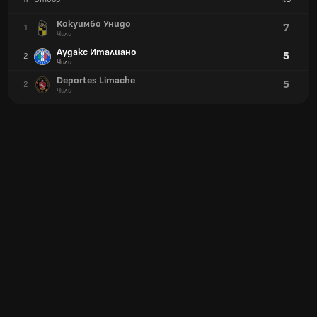
Кокуимбо Унидо
7
1
Чили
Аудакс Италиано
5
2
Чили
Deportes Limache
5
2
Чили