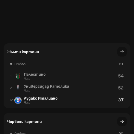
Жълти картони
#
Отбор
YC
Палестино
54
1
Чили
Универсидад Католика
52
2
Чили
Аудакс Италиано
37
12
Чили
Червени картони
#
Отбор
RC