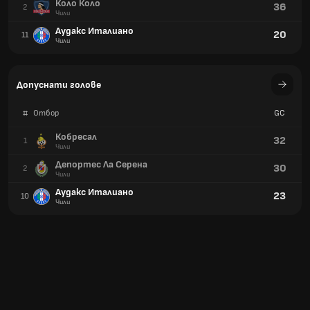
Коло Коло
36
2
Чили
Аудакс Италиано
20
11
Чили
Допуснати голове
#
Отбор
GC
Кобресал
32
1
Чили
Депортес Ла Серена
30
2
Чили
Аудакс Италиано
23
10
Чили