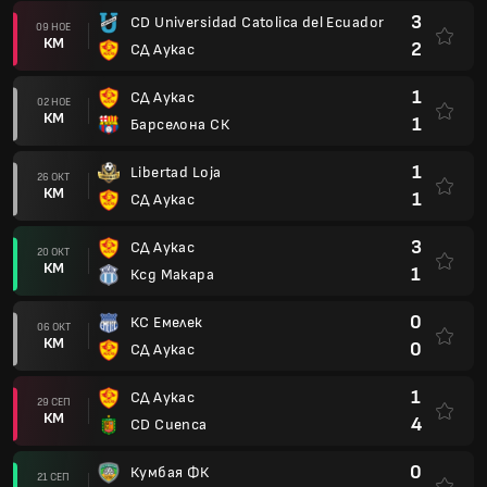
3
CD Universidad Catolica del Ecuador
09 НОЕ
КМ
2
СД Аукас
1
СД Аукас
02 НОЕ
КМ
1
Барселона СК
1
Libertad Loja
26 ОКТ
КМ
1
СД Аукас
3
СД Аукас
20 ОКТ
КМ
1
Ксд Макара
0
КС Емелек
06 ОКТ
КМ
0
СД Аукас
1
СД Аукас
29 СЕП
КМ
4
CD Cuenca
0
Кумбая ФК
21 СЕП