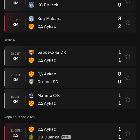
КМ
0
КС Емелек
3
Ксд Макара
05 ОКТ
КМ
2
СД Аукас
Serie A
1
Барселона СК
28 СЕП
КМ
1
СД Аукас
0
СД Аукас
21 СЕП
КМ
0
Orense SC
1
Манта ФК
16 СЕП
КМ
1
СД Аукас
Copa Ecuador 2025
1
СД Аукас
11 СЕП
СД
1
CD Cuenca