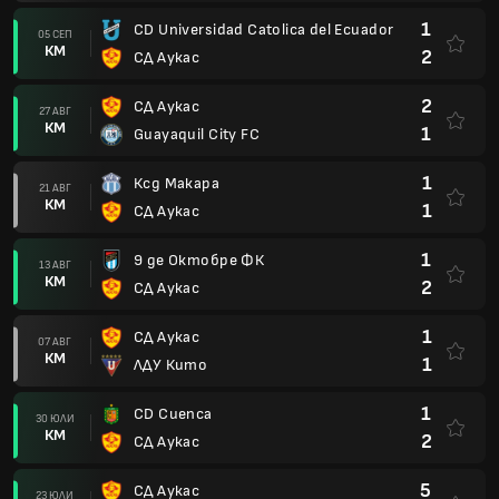
1
CD Universidad Catolica del Ecuador
05 СЕП
КМ
2
СД Аукас
2
СД Аукас
27 АВГ
КМ
1
Guayaquil City FC
1
Ксд Макара
21 АВГ
КМ
1
СД Аукас
1
9 де Октобре ФК
13 АВГ
КМ
2
СД Аукас
1
СД Аукас
07 АВГ
КМ
1
ЛДУ Кито
1
CD Cuenca
30 ЮЛИ
КМ
2
СД Аукас
5
СД Аукас
23 ЮЛИ