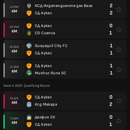
2
КСД Индепендиенте дел Вале
14 МАР
КМ
2
СД Аукас
0
СД Аукас
08 МАР
КМ
1
CD Cuenca
1
Guayaquil City FC
28 ФЕВ
КМ
1
СД Аукас
1
СД Аукас
21 ФЕВ
КМ
1
Mushuc Runa SC
Serie A 2025: Qualifying Round
0
СД Аукас
20 ДЕК
КМ
2
Ксд Макара
0
Делфин СК
13 ДЕК
КМ
1
СД Аукас