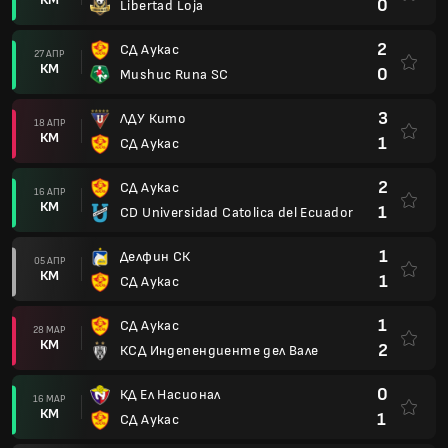
0
Libertad Loja
2
СД Аукас
27 АПР
КМ
0
Mushuc Runa SC
3
ЛДУ Кито
18 АПР
КМ
1
СД Аукас
2
СД Аукас
16 АПР
КМ
1
CD Universidad Catolica del Ecuador
1
Делфин СК
05 АПР
КМ
1
СД Аукас
1
СД Аукас
28 МАР
КМ
2
КСД Индепендиенте дел Вале
0
КД Ел Насионал
16 МАР
КМ
1
СД Аукас