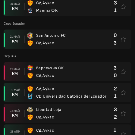
3
СД Аукас
26 МАЙ
КМ
1
Манта ФК
Copa Ecuador
0
San Antonio FC
21 МАЙ
КМ
3
СД Аукас
Серия A
3
Барселона СК
17 МАЙ
КМ
0
СД Аукас
2
СД Аукас
09 МАЙ
КМ
1
CD Universidad Catolica del Ecuador
3
Libertad Loja
02 МАЙ
КМ
2
СД Аукас
1
СД Аукас
28 АПР