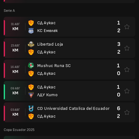
Serie A
1
СД Аукас
31 АВГ
КМ
2
КС Емелек
3
Libertad Loja
23 АВГ
КМ
2
СД Аукас
1
Mushuc Runa SC
16 АВГ
КМ
0
СД Аукас
1
СД Аукас
09 АВГ
КМ
0
ЛДУ Кито
6
CD Universidad Catolica del Ecuador
03 АВГ
КМ
2
СД Аукас
Copa Ecuador 2025