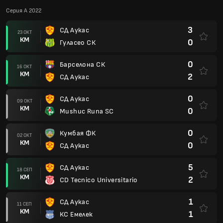
Серия A 2022
3
СД Аукас
23 ОКТ
КМ
0
Гуласео СК
0
Барселона СК
16 ОКТ
КМ
2
СД Аукас
0
СД Аукас
09 ОКТ
КМ
0
Mushuc Runa SC
0
Кумбая ФК
02 ОКТ
КМ
0
СД Аукас
5
СД Аукас
18 СЕП
КМ
2
CD Tecnico Universitario
1
СД Аукас
11 СЕП
КМ
1
КС Емелек