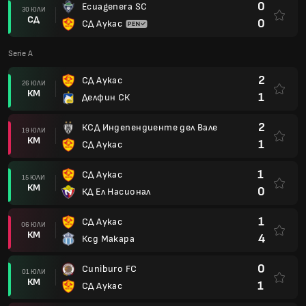
0
Ecuagenera SC
30 ЮЛИ
СД
0
СД Аукас
Serie A
2
СД Аукас
26 ЮЛИ
КМ
1
Делфин СК
2
КСД Индепендиенте дел Вале
19 ЮЛИ
КМ
1
СД Аукас
1
СД Аукас
15 ЮЛИ
КМ
0
КД Ел Насионал
1
СД Аукас
06 ЮЛИ
КМ
4
Ксд Макара
0
Cuniburo FC
01 ЮЛИ
КМ
1
СД Аукас