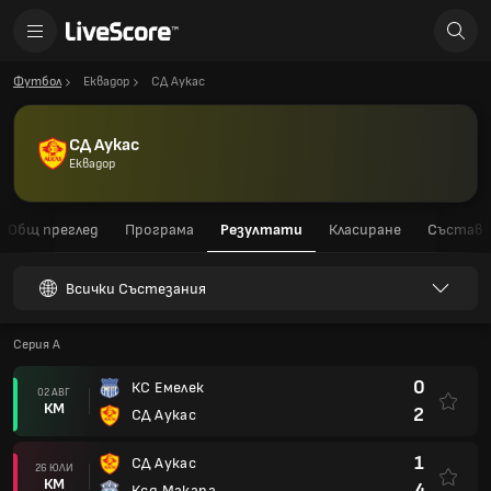
Футбол
Еквадор
СД Аукас
СД Аукас
Еквадор
Общ преглед
Програма
Резултати
Класиране
Състав
Всички Състезания
Серия A
0
КС Емелек
02 АВГ
КМ
2
СД Аукас
1
СД Аукас
26 ЮЛИ
КМ
4
Ксд Макара