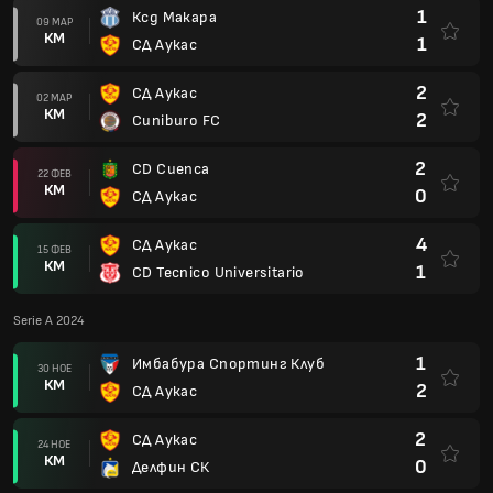
1
Ксд Макара
09 МАР
КМ
1
СД Аукас
2
СД Аукас
02 МАР
КМ
2
Cuniburo FC
2
CD Cuenca
22 ФЕВ
КМ
0
СД Аукас
4
СД Аукас
15 ФЕВ
КМ
1
CD Tecnico Universitario
Serie A 2024
1
Имбабура Спортинг Клуб
30 НОЕ
КМ
2
СД Аукас
2
СД Аукас
24 НОЕ
КМ
0
Делфин СК