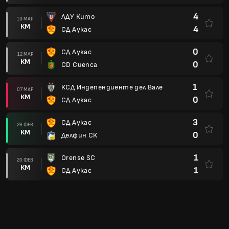
4
ЛДУ Кито
19 МАР
КМ
4
СД Аукас
0
СД Аукас
12 МАР
КМ
0
CD Cuenca
1
КСД Индепендиенте дел Вале
07 МАР
КМ
0
СД Аукас
3
СД Аукас
26 ФЕВ
КМ
0
Делфин СК
1
Orense SC
20 ФЕВ
КМ
1
СД Аукас