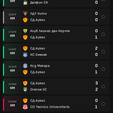
КМ
0
Делфин СК
0
ЛДУ Кито
23 АПР
КМ
0
СД Аукас
0
Клуб Леонес Дел Норте
17 АПР
КМ
1
СД Аукас
2
СД Аукас
12 АПР
КМ
0
КС Емелек
0
Ксд Макара
05 АПР
КМ
1
СД Аукас
3
СД Аукас
24 МАР
КМ
2
Orense SC
0
СД Аукас
19 МАР
КМ
1
CD Tecnico Universitario