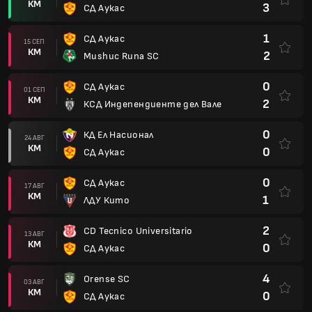
КМ
3
СД Аукас
1
СД Аукас
15 СЕП
КМ
2
Mushuc Runa SC
0
СД Аукас
01 СЕП
КМ
2
КСД Индепендиенте дел Вале
0
КД Ел Насионал
24 АВГ
КМ
0
СД Аукас
0
СД Аукас
17 АВГ
КМ
1
ЛДУ Кито
2
CD Tecnico Universitario
13 АВГ
КМ
0
СД Аукас
4
Orense SC
03 АВГ
КМ
0
СД Аукас