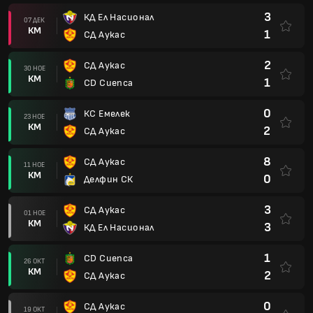
3
КД Ел Насионал
07 ДЕК
КМ
1
СД Аукас
2
СД Аукас
30 НОЕ
КМ
1
CD Cuenca
0
КС Емелек
23 НОЕ
КМ
2
СД Аукас
8
СД Аукас
11 НОЕ
КМ
0
Делфин СК
3
СД Аукас
01 НОЕ
КМ
3
КД Ел Насионал
1
CD Cuenca
26 ОКТ
КМ
2
СД Аукас
0
СД Аукас
19 ОКТ