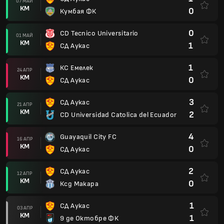
07 МАЙ
КМ
0
Кумбая ФК
0
CD Tecnico Universitario
01 МАЙ
КМ
1
СД Аукас
1
КС Емелек
24 АПР
КМ
0
СД Аукас
3
СД Аукас
21 АПР
КМ
2
CD Universidad Catolica del Ecuador
4
Guayaquil City FC
16 АПР
КМ
0
СД Аукас
2
СД Аукас
12 АПР
КМ
0
Ксд Макара
1
СД Аукас
03 АПР
КМ
1
9 де Октобре ФК