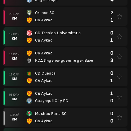
2
Orense SC
23 ЮЛИ
КМ
1
СД Аукас
0
CD Tecnico Universitario
19 ЮЛИ
КМ
1
СД Аукас
0
СД Аукас
16 ЮЛИ
КМ
3
КСД Индепендиенте дел Вале
0
CD Cuenca
12 ЮЛИ
КМ
1
СД Аукас
1
СД Аукас
08 ЮЛИ
КМ
0
Guayaquil City FC
0
Mushuc Runa SC
31 МАЙ
КМ
0
СД Аукас