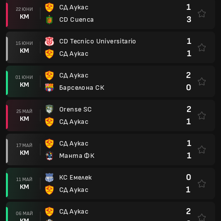
1
СД Аукас
22 ЮНИ
КМ
3
CD Cuenca
1
CD Tecnico Universitario
15 ЮНИ
КМ
1
СД Аукас
2
СД Аукас
01 ЮНИ
КМ
0
Барселона СК
2
Orense SC
25 МАЙ
КМ
1
СД Аукас
1
СД Аукас
17 МАЙ
КМ
1
Манта ФК
0
КС Емелек
11 МАЙ
КМ
1
СД Аукас
2
СД Аукас
06 МАЙ
КМ