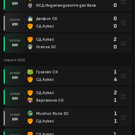
КМ
0
КСД Индепендиенте дел Вале
0
Делфин СК
19 ЮЛИ
КМ
0
СД Аукас
2
СД Аукас
09 ЮЛИ
КМ
0
Orense SC
Серия A 2022
1
Гуласео СК
28 МАЙ
КМ
4
СД Аукас
2
СД Аукас
23 МАЙ
КМ
1
Барселона СК
1
Mushuc Runa SC
14 МАЙ
КМ
1
СД Аукас
1
СД Аукас