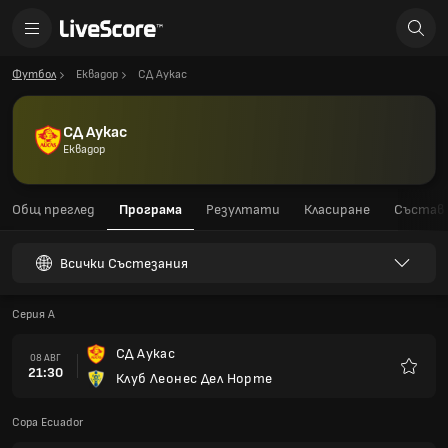
Футбол
Еквадор
СД Аукас
СД Аукас
Еквадор
Общ преглед
Програма
Резултати
Класиране
Състав
Всички Състезания
Серия A
СД Аукас
08 АВГ
21:30
Клуб Леонес Дел Норте
Любим
Copa Ecuador