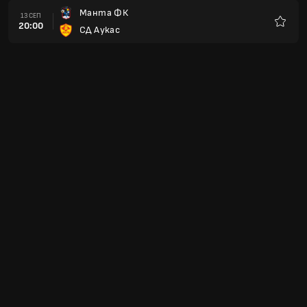
Манта ФК
13 СЕП
20:00
СД Аукас
Любим