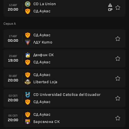
CD La Union
12 АВГ
20:00
СР
СД Аукас
Любим
Серия A
СД Аукас
17 АВГ
00:00
ЛДУ Кито
Любим
Делфин СК
23 АВГ
19:00
СД Аукас
Любим
СД Аукас
30 АВГ
20:00
Libertad Loja
Любим
CD Universidad Catolica del Ecuador
02 СЕП
20:00
СД Аукас
Любим
СД Аукас
06 СЕП
20:00
Барселона СК
Любим