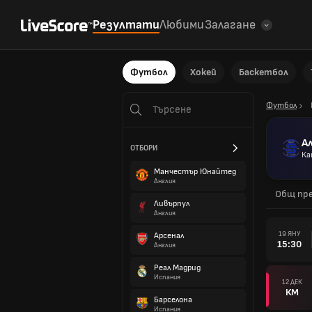
Резултати
Любими
Залагане
Футбол
Хокей
Баскетбол
Футбол
А
ОТБОРИ
Ка
Манчестър Юнайтед
Англия
Общ пре
Ливърпул
Англия
19 ЯНУ
Арсенал
15:30
Англия
Реал Мадрид
Испания
12 ДЕК
КМ
Барселона
Испания