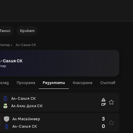
Тенис
Крикет
Катар
Ал-Салия СК
л-Салия СК
тар
глед
Програма
Резултати
Класиране
Състав
Ал-Салия СК
СР
Ал Ахли Доха СК
Любими
3
Ал Месаймеер
0
Ал-Салия СК