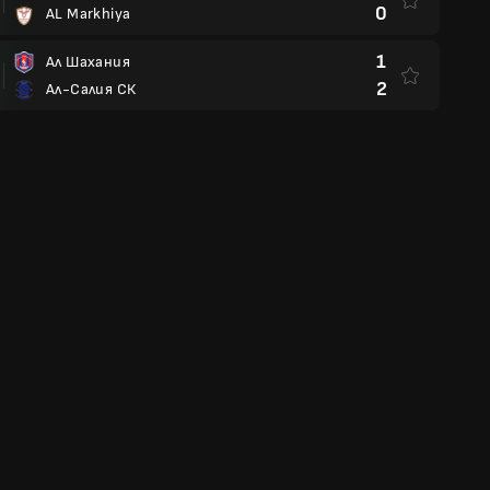
0
AL Markhiya
1
Ал Шахания
2
Ал-Салия СК