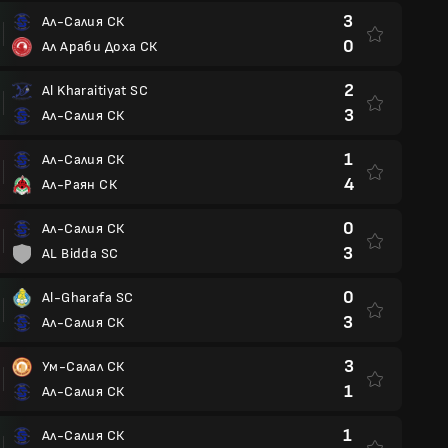
3
Ал-Салия СК
0
Ал Араби Доха СК
2
Al Kharaitiyat SC
3
Ал-Салия СК
1
Ал-Салия СК
4
Ал-Раян СК
0
Ал-Салия СК
3
AL Bidda SC
0
Al-Gharafa SC
3
Ал-Салия СК
3
Ум-Салал СК
1
Ал-Салия СК
1
Ал-Салия СК