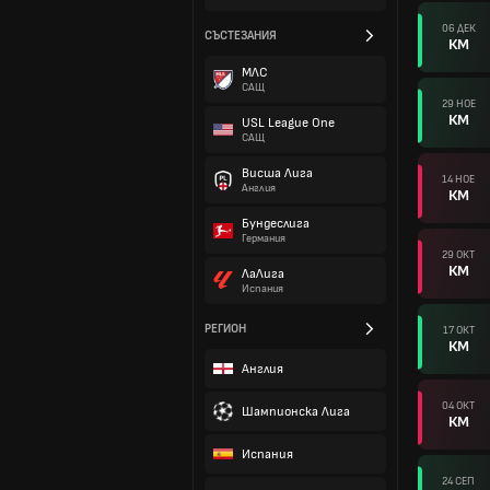
06 ДЕК
СЪСТЕЗАНИЯ
КМ
МЛС
САЩ
29 НОЕ
КМ
USL League One
САЩ
Висша Лига
14 НОЕ
Англия
КМ
Бундеслига
Германия
29 ОКТ
КМ
ЛаЛига
Испания
РЕГИОН
17 ОКТ
КМ
Англия
04 ОКТ
Шампионска Лига
КМ
Испания
24 СЕП