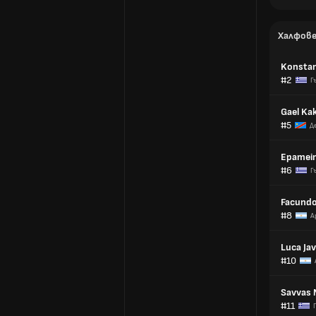
Халфов
Konstan
#2
Г
Gael Ka
#5
Д
Epamein
#6
Г
Facundo
#8
А
Luca Ja
#10
Savvas 
#11