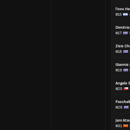
Гони Н
#15
Dimitri
#17
Zisis Ch
#18
Giannis
#19
Angelo 
#25
Paschali
#26
Jani At
#31