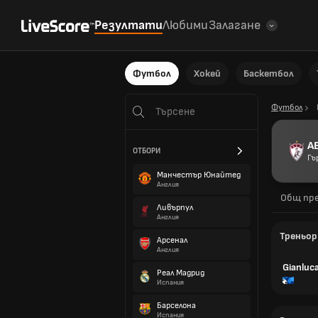
Резултати
Любими
Залагане
Футбол
Хокей
Баскетбол
Футбол
AE
ОТБОРИ
Гъ
Манчестър Юнайтед
Англия
Общ пре
Ливърпул
Англия
Треньор
Арсенал
Англия
Gianluc
Реал Мадрид
Испания
Барселона
Испания