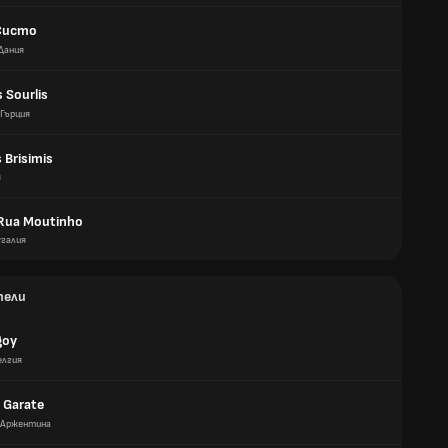
Систо
Дания
s Sourlis
Гърция
 Brisimis
я
 Rua Moutinho
галия
тели
goy
елгия
 Garate
Аржентина