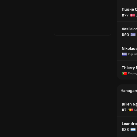
Пионе 
#77
Vasileio
#90
Nikolaos
Гърци
Thierry
Порту
Напада
Julien N
#7
Б
Leandro
#23