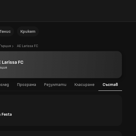
Тенис
Крикет
Гърция
AE Larissa FC
 Larissa FC
рция
глед
Програма
Резултати
Класиране
Състав
a Festa