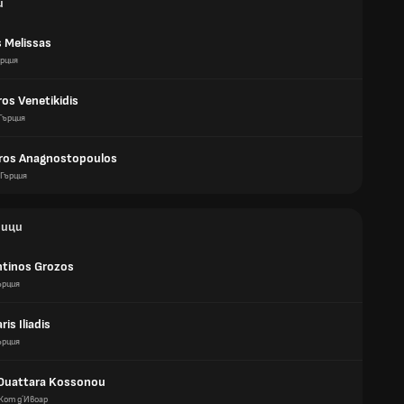
и
s Melissas
рция
os Venetikidis
Гърция
ros Anagnostopoulos
Гърция
ици
tinos Grozos
ърция
is Iliadis
ърция
Ouattara Kossonou
Кот д´Ивоар