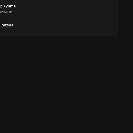
р Тупта
Словакия
s Nitsos
я