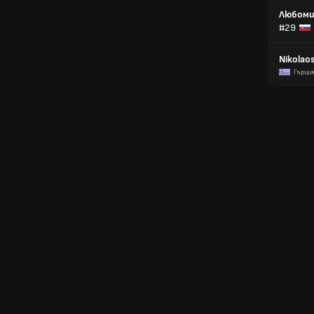
Любоми
#29
Nikolao
Гърци