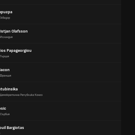
еригра
Еквадор
istjan Olafsson
Исландия
ios Papageorgiou
Гърция
Macon
Франция
atubinsika
Демократична Република Конго
osic
Сърбия
il Bargiotas
я