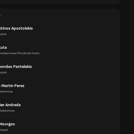
е
tinos Apostolakis
ърция
kuta
емократична Република Конго
ondas Pantelakis
ърция
 Martin Perez
ржентина
vier Andrada
Аржентина
Mourgos
Гърция