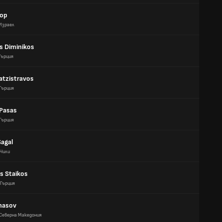
аор
Израел
os Diminikos
Гърция
atzistravos
Гърция
 Pasas
Гърция
Sagal
Чили
s Staikos
Гърция
anasov
Северна Македония