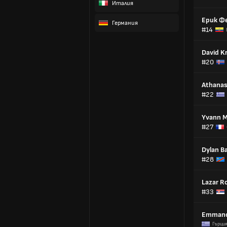
Италия
Ерик Ф
Германия
#14
David Kr
#20
Athanas
#22
Yvann 
#27
Dylan B
#28
Lazar R
#33
Emmanou
Гърци