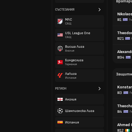
Вратар
СЪСТЕЗАНИЯ
Nikolao
#1
МЛС
Гъ
САЩ
Theodor
USL League One
САЩ
#21
Висша Лига
Англия
Alexand
#94
Бундеслига
Германия
ЛаЛига
Защитн
Испания
Konstan
РЕГИОН
#3
Г
Англия
Theochar
Шампионска Лига
#4
Г
Испания
Ahmed 
#12