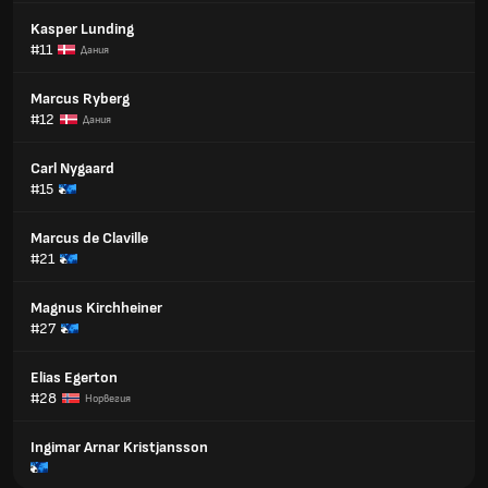
Kasper Lunding
#11
Дания
Marcus Ryberg
#12
Дания
Carl Nygaard
#15
Marcus de Claville
#21
Magnus Kirchheiner
#27
Elias Egerton
#28
Норвегия
Ingimar Arnar Kristjansson