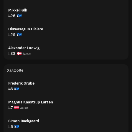
Mikkel Falk
#26
Oluwasegun Olalere
#29
Alexander Ludwig
#33
Дания
Халфове
Frederik Grube
#6
Magnus Kaastrup Larsen
#7
Дания
Simon Baekgaard
#8