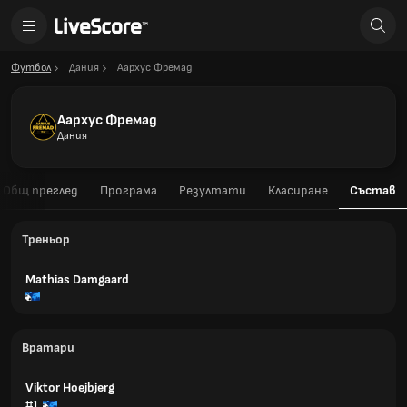
Футбол
Дания
Аархус Фремад
Аархус Фремад
Дания
Общ преглед
Програма
Резултати
Класиране
Състав
Треньор
Mathias Damgaard
Вратари
Viktor Hoejbjerg
#1