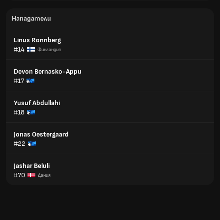
Нападатели
Linus Ronnberg
#14
Финландия
Devon Bernasko-Appu
#17
Yusuf Abdullahi
#18
Jonas Oestergaard
#22
Jashar Beluli
#70
Дания