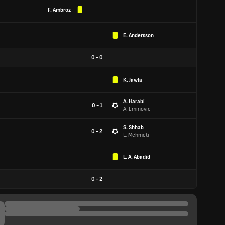
F. Ambroz
E. Andersson
0
-
0
K. Jawla
A. Harabi
0 - 1
A. Eminovic
S. Shhab
0 - 2
L. Mehmeti
L. A. Abadid
0
-
2