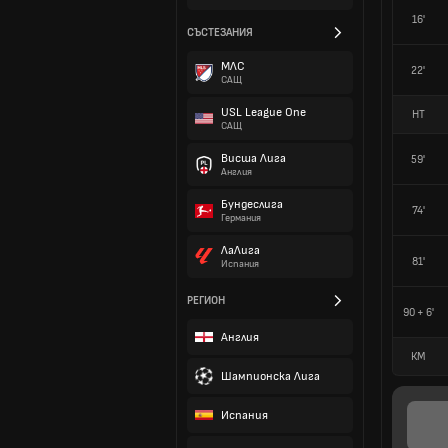
16'
СЪСТЕЗАНИЯ
МЛС
22'
САЩ
USL League One
HT
САЩ
Висша Лига
59'
Англия
Бундеслига
74'
Германия
ЛаЛига
81'
Испания
РЕГИОН
90 + 6'
Англия
КМ
Шампионска Лига
Испания