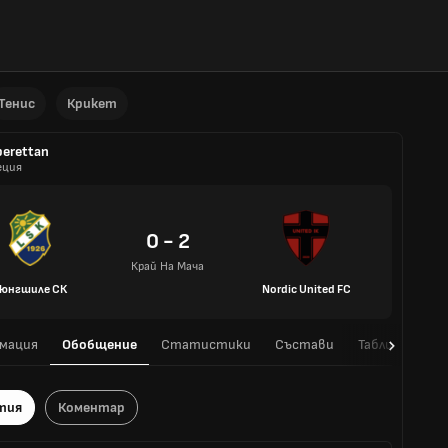
Тенис
Крикет
erettan
еция
0 - 2
Край На Мача
юнгшиле СК
Nordic United FC
мация
Обобщение
Статистики
Състави
Таблица
H
тия
Коментар