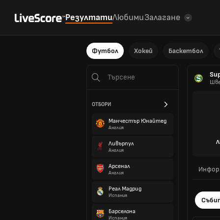
Резултати
Любими
Залагане
Футбол
Хокей
Баскетбол
Sup
Шв
ОТБОРИ
Манчестър Юнайтед
Англия
Л
Ливърпул
Англия
Арсенал
Инфор
Англия
Реал Мадрид
Испания
Съби
Барселона
Испания