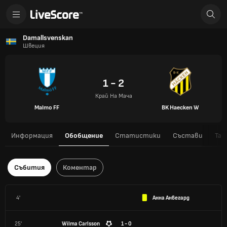
Damallsvenskan
Швеция
1 - 2
Край На Мача
Malmo FF
BK Haecken W
Информация
Обобщение
Статистики
Състави
Таб
Събития
Коментар
4'
Анна Анвегард
25'
Wilma Carlsson
1 - 0