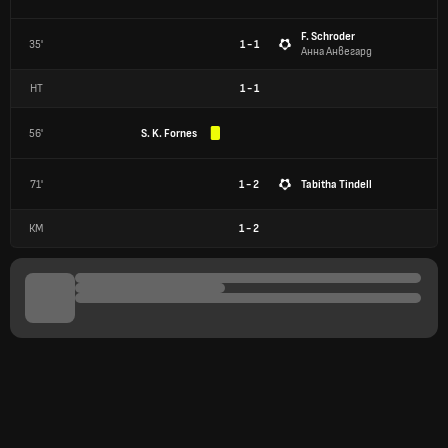
F. Schroder
35'
1 - 1
Анна Анвегард
HT
1
-
1
56'
S. K. Fornes
71'
1 - 2
Tabitha Tindell
КМ
1
-
2