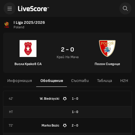
I Liga 2025/2026
Poland
2 - 0
Край На Мача
Висла Краков СА
Погон Сиедлце
Информация
Обобщение
Състави
Таблица
H2H
42'
W. Biedrzycki
1 - 0
HT
1
-
0
72'
Marko Bozic
2 - 0