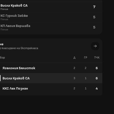
Висла Краков СА
7
Полша
КС Гурник Забже
5
Полша
КП Легия Варшава
5
Полша
не
 класиране на Екстракласа
бор
Д
ГР
TЧК
У
Ягелония Бялисток
6
2
2
2
Висла Краков СА
6
3
1
2
ККС Лех Познан
4
2
1
1