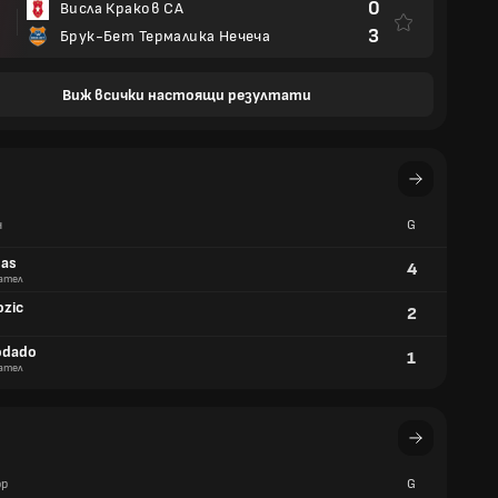
0
Висла Краков СА
3
Брук-Бет Термалика Нечеча
Виж всички настоящи резултати
ч
G
bas
4
ател
ozic
2
odado
1
ател
р
G