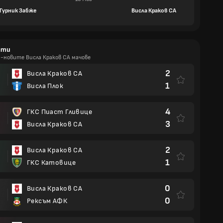
 Гурник Забже
Висла Краков СА
ати
й-новите Висла Краков СА мачове
2
Висла Краков СА
1
Висла Плок
4
ГКС Пиаст Гливице
3
Висла Краков СА
2
Висла Краков СА
И
1
ГКС Катовице
0
Висла Краков СА
0
Рексъм АФК