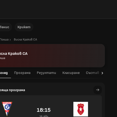
Тенис
Крикет
Полша
Висла Краков СА
исла Краков СА
лша
глед
Програма
Резултати
Класиране
Състав
Стати
ояща програма
18:15
16 Авг