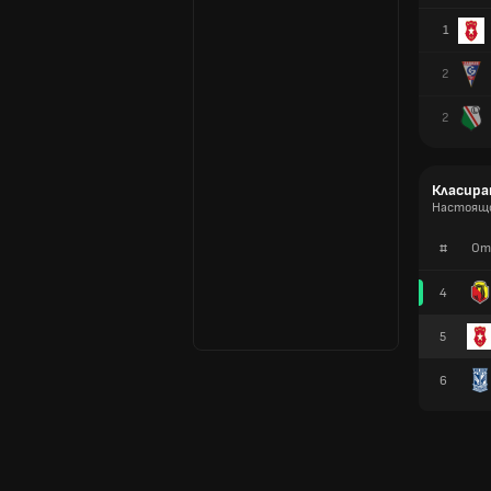
1
2
2
Класира
Настоящо
#
От
4
5
6