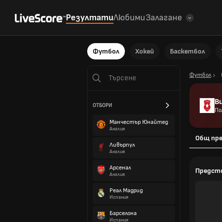
Резултати
Любими
Залагане
Футбол
Хокей
Баскетбол
Футбол
В
ОТБОРИ
По
Манчестър Юнайтед
Англия
Общ пре
Ливърпул
Англия
Арсенал
Предст
Англия
Реал Мадрид
Испания
Барселона
Испания