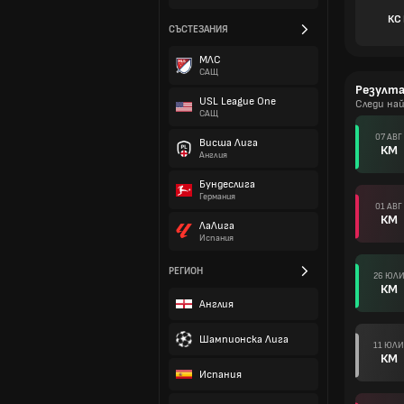
КС
СЪСТЕЗАНИЯ
МЛС
САЩ
Резулт
USL League One
Следи на
САЩ
07 АВГ
Висша Лига
КМ
Англия
Бундеслига
Германия
01 АВГ
КМ
ЛаЛига
Испания
РЕГИОН
26 ЮЛ
КМ
Англия
Шампионска Лига
11 ЮЛИ
КМ
Испания