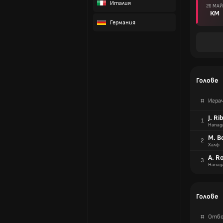
Италия
26 МАЙ
КМ
Германия
Голове
#
Игра
J. Ri
1
Напад
M. B
2
Халф
A. R
3
Напад
Голове
#
Отбо